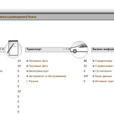
авила размещения
|
Поиск
Транспорт
Бизнес-инфор
23
Легковые авто
89
Справочники
19
Грузовые авто
22
Справочники 
ие
0
Велотранспорт
5
CD-каталоги
0
Авторемонт и обслуживание
247
Базы данных
2
Разное
0
Интернет-маг
0
33
0
0
0
0