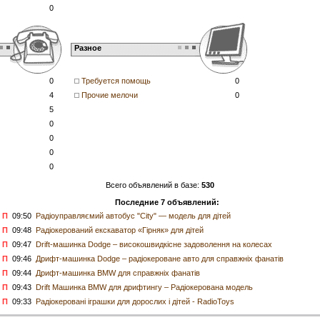
0
Разное
0
Требуется помощь
0
4
Прочие мелочи
0
5
0
0
0
0
Всего объявлений в базе:
530
Последние 7 объявлений:
П
09:50
Радіоуправляємий автобус "City" — модель для дітей
П
09:48
Радіокерований екскаватор «Гірняк» для дітей
П
09:47
Drift-машинка Dodge – високошвидкісне задоволення на колесах
П
09:46
Дрифт-машинка Dodge – радіокероване авто для справжніх фанатів
П
09:44
Дрифт-машинка BMW для справжніх фанатів
П
09:43
Drift Машинка BMW для дрифтингу – Радіокерована модель
П
09:33
Радіокеровані іграшки для дорослих і дітей - RadioToys