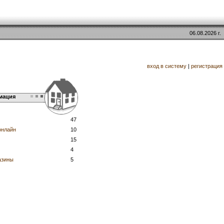
06.08.2026 г.
вход в систему
|
регистрация
мация
47
онлайн
10
15
4
азины
5