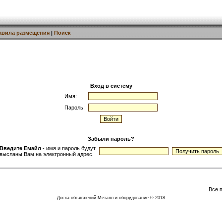
авила размещения
|
Поиск
Вход в систему
Имя:
Пароль:
Забыли пароль?
Введите Емайл
- имя и пароль будут
высланы Вам на электронный адрес.
Все 
Доска объявлений Металл и оборудование © 2018