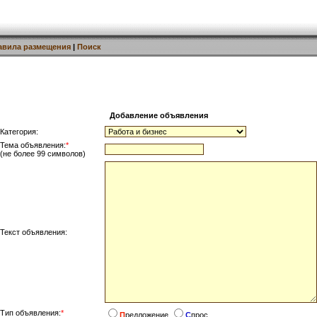
авила размещения
|
Поиск
Добавление объявления
Категория:
Тема объявления:
*
(не более 99 символов)
Текст объявления:
Тип объявления:
*
П
редложение
С
прос