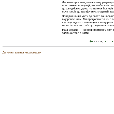
Ласкаво просимо до магазину радіокеро
асортимент продукції для любителів рад
до швидкісних дрифт-машинок і катерів. 
початківців до досвідчених моделей, щ
Завдяки нашій увазі до якості та надій
відправленням. Ми працюємо тільки з п
що відповідають найвищим стандартам. 
гарантію якісного обслуговування та шв
Наш магазин — це ваш партнер у світі 
залишайтеся з нами!
Дополнительная информация