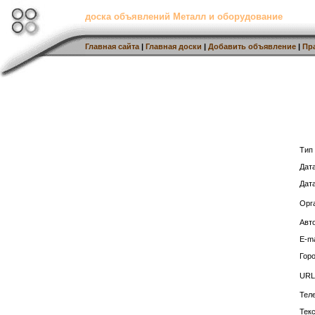
доска объявлений Металл и оборудование
Главная сайта
|
Главная доски
|
Добавить объявление
|
Пр
Тип
Дат
Дат
Орг
Авто
E-ma
Горо
URL
Тел
Тек