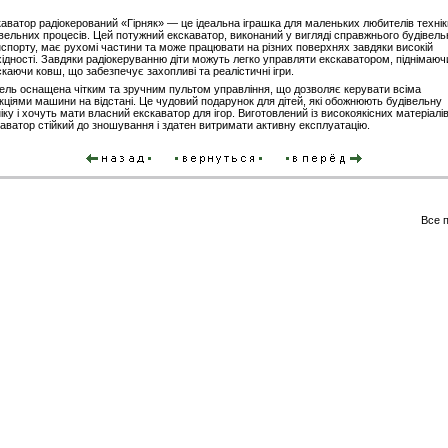
аватор радіокерований «Гірняк» — це ідеальна іграшка для маленьких любителів технік
вельних процесів. Цей потужний екскаватор, виконаний у вигляді справжнього будівель
спорту, має рухомі частини та може працювати на різних поверхнях завдяки високій
ідності. Завдяки радіокеруванню діти можуть легко управляти екскаватором, піднімаюч
каючи ковш, що забезпечує захопливі та реалістичні ігри.
ель оснащена чітким та зручним пультом управління, що дозволяє керувати всіма
ціями машини на відстані. Це чудовий подарунок для дітей, які обожнюють будівельну
іку і хочуть мати власний екскаватор для ігор. Виготовлений із високоякісних матеріалів
аватор стійкий до зношування і здатен витримати активну експлуатацію.
Все 