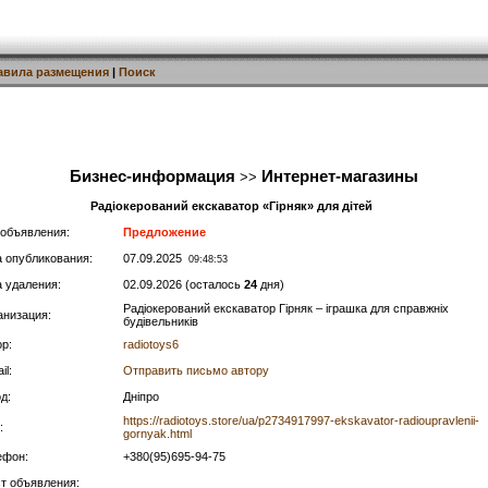
авила размещения
|
Поиск
Бизнес-информация
Интернет-магазины
>>
Радіокерований екскаватор «Гірняк» для дітей
 объявления:
Предложение
а опубликования:
07.09.2025
09:48:53
а удаления:
02.09.2026 (осталось
24
дня)
Радіокерований екскаватор Гірняк – іграшка для справжніх
анизация:
будівельників
р:
radiotoys6
il:
Отправить письмо автору
д:
Дніпро
https://radiotoys.store/ua/p2734917997-ekskavator-radioupravlenii-
:
gornyak.html
ефон:
+380(95)695-94-75
ст объявления: