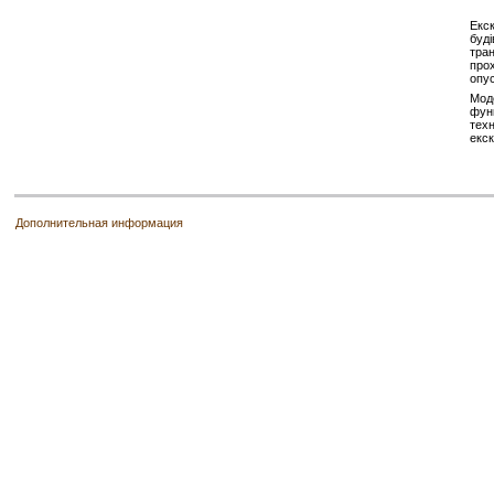
Екск
буді
тран
прох
опус
Мод
функ
техн
екск
Дополнительная информация