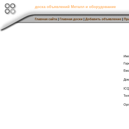
доска объявлений Металл и оборудование
Главная сайта
|
Главная доски
|
Добавить объявление
|
Пр
Имя
Гор
Ема
Дом
ICQ
Тел
Орг