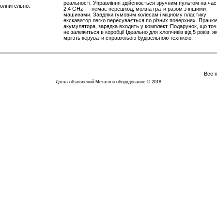
реальності. Управління здійснюється зручним пультом на час
олнительно:
2.4 GHz — немає перешкод, можна грати разом з іншими
машинами. Завдяки гумовим колесам і міцному пластику
екскаватор легко пересувається по різних поверхнях. Працює
акумулятора, зарядка входить у комплект. Подарунок, що то
не залежиться в коробці! Ідеально для хлопчиків від 5 років, як
мріють керувати справжньою будівельною технікою.
Все 
Доска объявлений Металл и оборудование © 2018