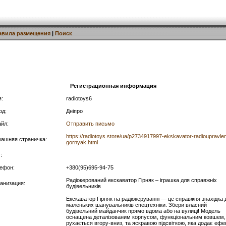
авила размещения
|
Поиск
Регистрационная информация
:
radiotoys6
од:
Дніпро
йл:
Отправить письмо
https://radiotoys.store/ua/p2734917997-ekskavator-radioupravlen
ашняя страничка:
gornyak.html
:
ефон:
+380(95)695-94-75
Радіокерований екскаватор Гірняк – іграшка для справжніх
анизация:
будівельників
Екскаватор Гірняк на радіокеруванні — це справжня знахідка 
маленьких шанувальників спецтехніки. Збери власний
будівельний майданчик прямо вдома або на вулиці! Модель
оснащена деталізованим корпусом, функціональним ковшем,
рухається вгору-вниз, та яскравою підсвіткою, яка додає ефе