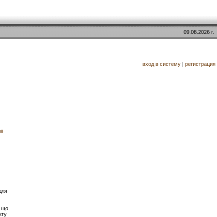
09.08.2026 г.
вход в систему
|
регистрация
ii-
для
 що
кту