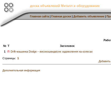
доска объявлений Металл и оборудование
Главная сайта
|
Главная доски
|
Добавить объявление
|
Пр
Работ
№
Т
Заголовок
1
П
Drift-машинка Dodge – високошвидкісне задоволення на колесах
Страницы:
1
Добавить
Дополнительная информация