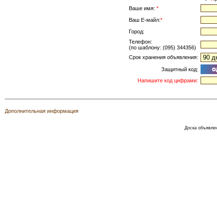
Ваше имя:
*
Ваш Е-майл:
*
Город:
Телефон:
(по шаблону: (095) 344356)
Срок хранения объявления:
Защитный код:
Напишите код цифрами:
Дополнительная информация
Доска объявле