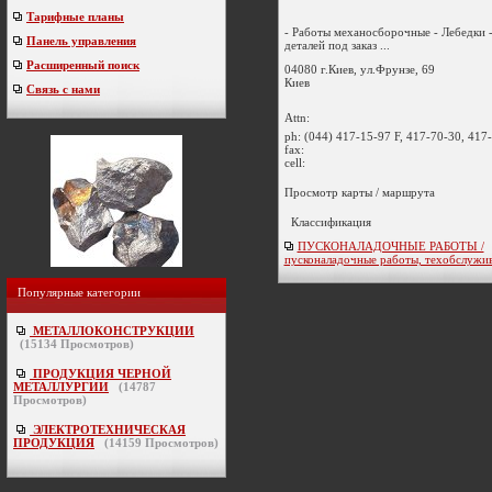
Тарифные планы
- Работы механосборочные - Лебедки 
Панель управления
деталей под заказ ...
Расширенный поиск
04080 г.Киев, ул.Фрунзе, 69
Киев
Связь с нами
Attn:
ph:
(044) 417-15-97 F, 417-70-30, 417
fax:
cell:
Просмотр карты / маршрута
Классификация
ПУСКОНАЛАДОЧНЫЕ РАБОТЫ /
пусконаладочные работы, техобслужи
Популярные категории
МЕТАЛЛОКОНСТРУКЦИИ
(
15134
Просмотров)
ПРОДУКЦИЯ ЧЕРНОЙ
МЕТАЛЛУРГИИ
(
14787
Просмотров)
ЭЛЕКТРОТЕХНИЧЕСКАЯ
ПРОДУКЦИЯ
(
14159
Просмотров)