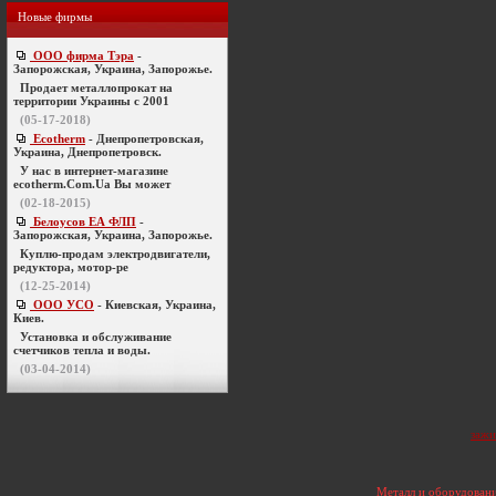
Новые фирмы
ООО фирма Тэра
-
Запорожская, Украина, Запорожье.
Продает металлопрокат на
территории Украины с 2001
(05-17-2018)
Ecotherm
- Днепропетровская,
Украина, Днепропетровск.
У нас в интернет-магазине
ecotherm.Com.Ua Вы может
(02-18-2015)
Белоусов ЕА ФЛП
-
Запорожская, Украина, Запорожье.
Куплю-продам электродвигатели,
редуктора, мотор-ре
(12-25-2014)
ООО УСО
- Киевская, Украина,
Киев.
Установка и обслуживание
счетчиков тепла и воды.
(03-04-2014)
зажи
Металл и оборудовани