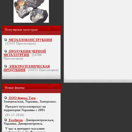
Популярные категории
МЕТАЛЛОКОНСТРУКЦИИ
(
15131
Просмотров)
ПРОДУКЦИЯ ЧЕРНОЙ
МЕТАЛЛУРГИИ
(
14786
Просмотров)
ЭЛЕКТРОТЕХНИЧЕСКАЯ
ПРОДУКЦИЯ
(
14151
Просмотров)
Новые фирмы
ООО фирма Тэра
-
Запорожская, Украина, Запорожье.
Продает металлопрокат на
территории Украины с 2001
(05-17-2018)
Ecotherm
- Днепропетровская,
Украина, Днепропетровск.
У нас в интернет-магазине