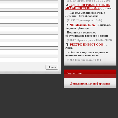
(
19195
Просмотров с 11-11-2008)
З-Д ЭКСПЕРИМЕНТАЛЬНО-
МЕХАНИЧЕСКИЙ ОАО
- , , Киев.
- Работы механосборочные -
Лебедки - Мехобработка
(
11997
Просмотров с 0-0-)
ЧП Мельник О. А.
- Донецкая,
Украина, Донецк.
Поставка и сервисное
обслуживание весового и силои
(
10617
Просмотров с 02-07-2009)
РЕСУРС-ИНВЕСТ ООО
- , ,
Киев.
- Оптовая торговля черным и
цветным металлопрокат
(
9263
Просмотров с 0-0-)
Еще по теме:
Дополнительная информация