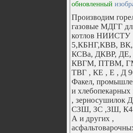
обновленный
изобр
Производим горе
газовые МДГГ дл
котлов НИИСТУ
5,КБНГ,КВВ, ВК,
КСВа, ДКВР, ДЕ,
КВГМ, ПТВМ, Г
ТВГ , КЕ , Е , Д 9
Факел, промышл
и хлебопекарных 
, зерносушилок 
СЗШ, ЗС ,ЗШ, К4
А и других ,
асфальтоварочны