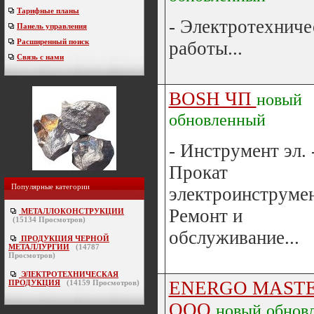
Тарифные планы
- Электротехниче
Панель управления
Расширенный поиск
работы...
Связь с нами
BOSH ЧП
новый
обновленный
- Инструмент эл. 
Прокат
Популярные категории
электроинструмен
Ремонт и
МЕТАЛЛОКОНСТРУКЦИИ
(
15134
Просмотров)
обслуживание...
ПРОДУКЦИЯ ЧЕРНОЙ
МЕТАЛЛУРГИИ
(
14787
Просмотров)
ЭЛЕКТРОТЕХНИЧЕСКАЯ
ENERGO MAST
ПРОДУКЦИЯ
(
14159
Просмотров)
ООО
новый
обнов