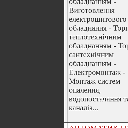
обладнанням -
Виготовлення
електрощитового
обладнання - Торг
теплотехнічним
обладнанням - То
сантехнічним
обладнанням -
Електромонтаж -
Монтаж систем
опалення,
водопостачання т
каналіз...