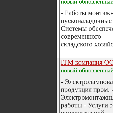
новый
обновленны
- Работы монтаж
пусконаладочные 
Системы обеспеч
современного
складского хозяйс
ITM компания О
новый
обновленны
- Электролампова
продукция пром. 
Электромонтажн
работы - Услуги э