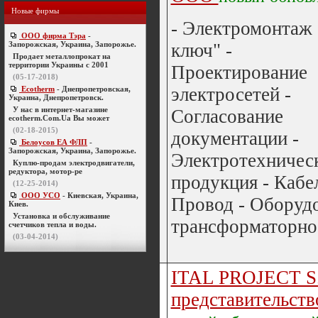
Новые фирмы
- Электромонтаж 
ООО фирма Тэра
-
Запорожская, Украина, Запорожье.
ключ" -
Продает металлопрокат на
территории Украины с 2001
Проектирование
(05-17-2018)
электросетей -
Ecotherm
- Днепропетровская,
Украина, Днепропетровск.
У нас в интернет-магазине
Согласование
ecotherm.Com.Ua Вы может
(02-18-2015)
документации -
Белоусов ЕА ФЛП
-
Запорожская, Украина, Запорожье.
Электротехничес
Куплю-продам электродвигатели,
редуктора, мотор-ре
продукция - Кабел
(12-25-2014)
ООО УСО
- Киевская, Украина,
Провод - Оборуд
Киев.
Установка и обслуживание
трансформаторное
счетчиков тепла и воды.
(03-04-2014)
ITAL PROJECT S.
представительств