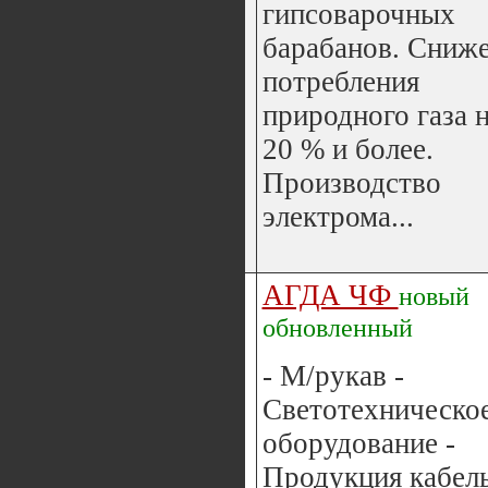
гипсоварочных
барабанов. Сниж
потребления
природного газа н
20 % и более.
Производство
электрома...
АГДА ЧФ
новый
обновленный
- М/рукав -
Светотехническо
оборудование -
Продукция кабел