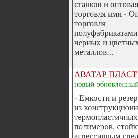
станков и оптова
торговля ими - О
торговля
полуфабрикатами
черных и цветны
металлов...
АВАТАР ПЛАСТ
новый
обновленны
- Емкости и резе
из конструкцион
термопластичных
полимеров, стойк
агрессивным сред