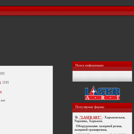
Поиск информации
[0]
й
[10]
ие
.net
Популярные фирмы
"LASER ART"
- Харьковская,
Украина, Харьков.
Оборудование лазерной резки,
лазерной гравировки,