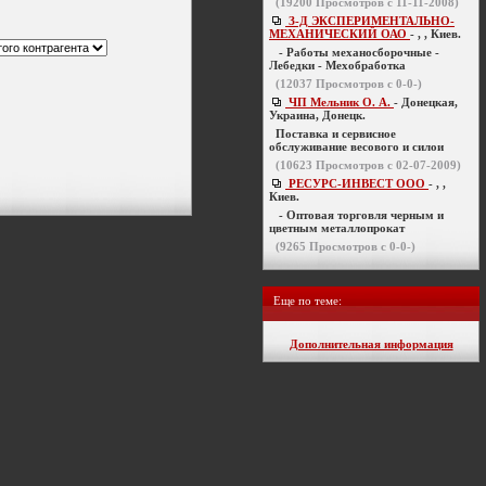
(
19200
Просмотров с 11-11-2008)
З-Д ЭКСПЕРИМЕНТАЛЬНО-
МЕХАНИЧЕСКИЙ ОАО
- , , Киев.
- Работы механосборочные -
Лебедки - Мехобработка
(
12037
Просмотров с 0-0-)
ЧП Мельник О. А.
- Донецкая,
Украина, Донецк.
Поставка и сервисное
обслуживание весового и силои
(
10623
Просмотров с 02-07-2009)
РЕСУРС-ИНВЕСТ ООО
- , ,
Киев.
- Оптовая торговля черным и
цветным металлопрокат
(
9265
Просмотров с 0-0-)
Еще по теме:
Дополнительная информация