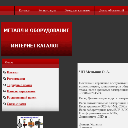
Каталог
Регистрация
Вход для клиентов
Доска обьявлений
Меню
ЧП Мельник О. А.
Каталог
Регистрация
Поставка и сервисное обслуживани
Тарифные планы
граммометров, динамометров обще
троса, весов крановых электронны
Панель управления
+380676204524
Расширенный поиск
Весы, Динамометры и др. - поверка
Весы автомобильные электронные 4
Связь с нами
Весы крановые OCS-A (-М), СВК и
Весы лабораторные весы ВЛР, ВЛ
Платформенные весы 1-10т,
Динамометр ДПУ и ...
Донецк
Украина
Донецкая