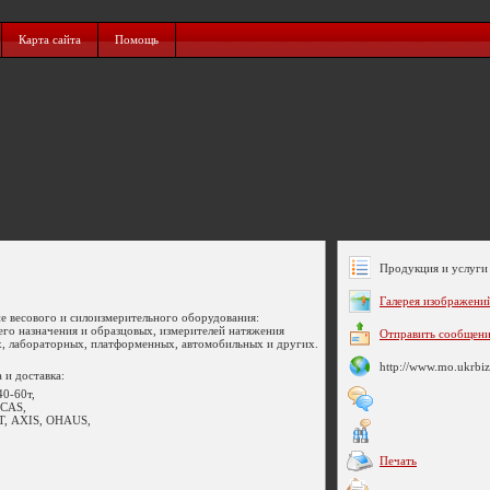
Карта сайта
Помощь
Продукция и услуги 
Галерея изображени
е весового и силоизмерительного оборудования:
го назначения и образцовых, измерителей натяжения
Отправить сообщен
х, лабораторных, платформенных, автомобильных и других.
http://www.mo.ukrbiz
 и доставка:
0-60т,
 CAS,
КТ, AXIS, OHAUS,
Печать