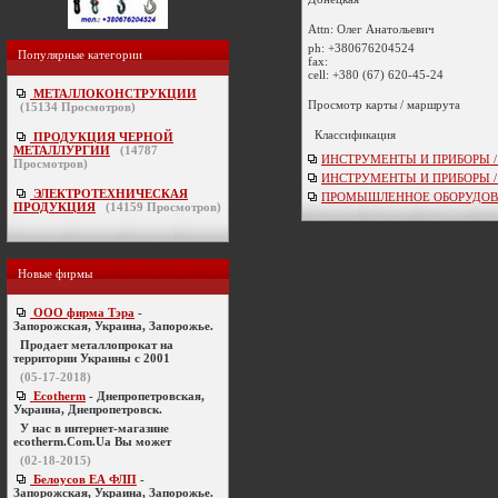
Attn: Олег Анатольевич
ph:
+380676204524
Популярные категории
fax:
cell:
+380 (67) 620-45-24
МЕТАЛЛОКОНСТРУКЦИИ
Просмотр карты / маршрута
(
15134
Просмотров)
Классификация
ПРОДУКЦИЯ ЧЕРНОЙ
МЕТАЛЛУРГИИ
(
14787
ИНСТРУМЕНТЫ И ПРИБОРЫ / ве
Просмотров)
ИНСТРУМЕНТЫ И ПРИБОРЫ / кон
ЭЛЕКТРОТЕХНИЧЕСКАЯ
ПРОМЫШЛЕННОЕ ОБОРУДОВАНИЕ 
ПРОДУКЦИЯ
(
14159
Просмотров)
Новые фирмы
ООО фирма Тэра
-
Запорожская, Украина, Запорожье.
Продает металлопрокат на
территории Украины с 2001
(05-17-2018)
Ecotherm
- Днепропетровская,
Украина, Днепропетровск.
У нас в интернет-магазине
ecotherm.Com.Ua Вы может
(02-18-2015)
Белоусов ЕА ФЛП
-
Запорожская, Украина, Запорожье.