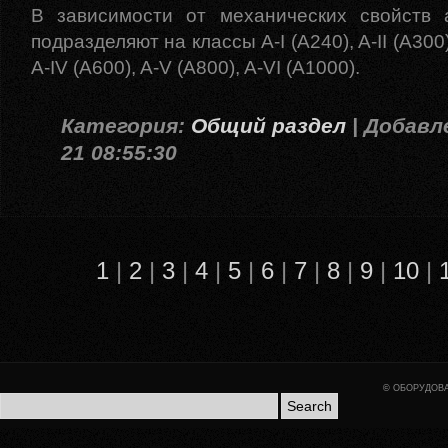
В зависимости от механических свойств 
подразделяют на классы A-I (A240), A-II (A300),
A-IV (A600), A-V (A800), A-VI (A1000).
Категория:
Общий раздел
| Добавле
21 08:55:30
1
|
2
|
3
|
4
|
5
|
6
|
7
|
8
|
9
|
10
|
©
ОБОРУДОВА