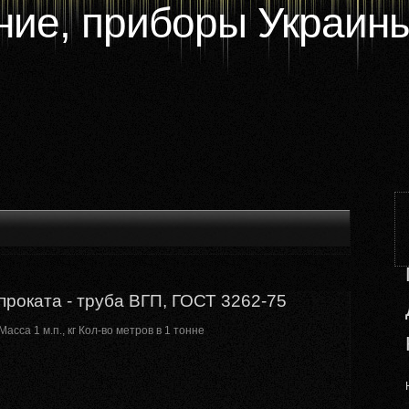
ие, приборы Украины
роката - труба ВГП, ГОСТ 3262-75
сса 1 м.п., кг Кол-во метров в 1 тонне