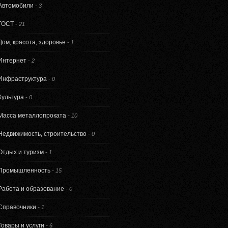
Автомобили
-
3
ГОСТ
-
21
Дом, красота, здоровье
-
1
Интернет
-
2
Инфраструктура
-
0
Культура
-
0
Масса металлопроката
-
10
Недвижимость, строительство
-
0
Отдых и туризм
-
1
Промышленность
-
15
Работа и образование
-
0
Справочники
-
1
Товары и услуги
-
6