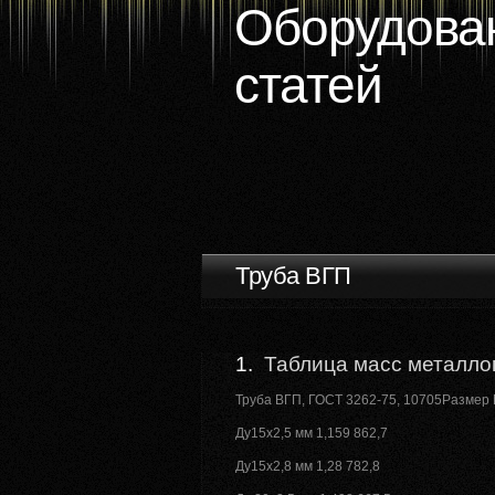
Оборудован
статей
Труба ВГП
1.
Таблица масс металлоп
Труба ВГП, ГОСТ 3262-75, 10705Размер Ма
Ду15х2,5 мм 1,159 862,7
Ду15х2,8 мм 1,28 782,8