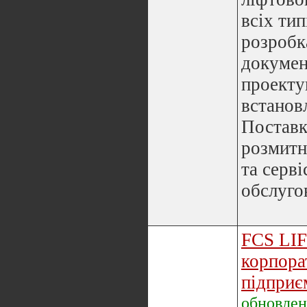
всіх тип
розробк
докумен
проекту
встанов
Поставк
розмитн
та серві
обслугов
FCS LI
корпора
підпри
обновле