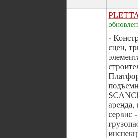
PLETT
обновле
- Конст
сцен, тр
элемент
строите
Платфо
подъемн
SCANC
аренда,
сервис 
грузопа
инспекц