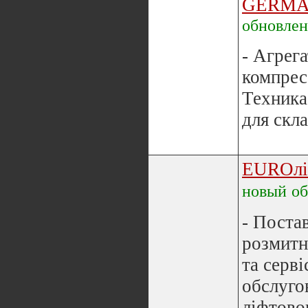
GERMA
обновле
- Агрег
компрес
Техника
для скла
EUROлі
новый
о
- Постав
розмитн
та серві
обслуго
ліфтово