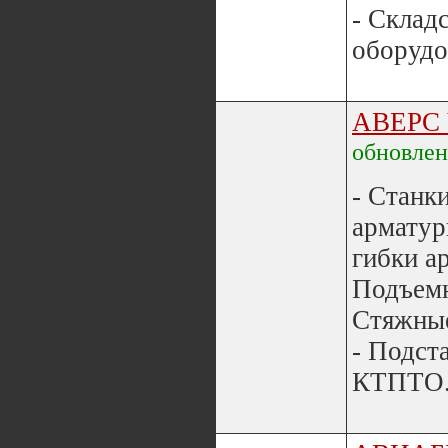
- Склад
оборудо
АВЕРС
обновле
- Станки
арматур
гибки а
Подъемн
Стяжные
- Подст
КТПТО.