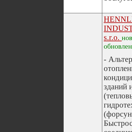
HENNL
INDUS
s.r.o.
но
обновле
- Альте
отоплен
кондици
зданий 
(теплов
гидроте
(форсун
Быстро