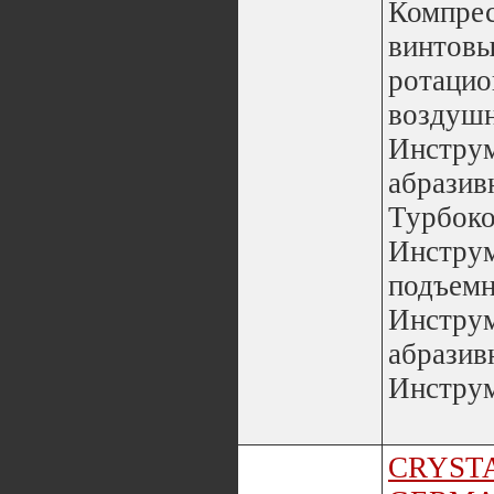
Компре
винтов
ротацио
воздушн
Инструм
абразив
Турбоко
Инстру
подъемн
Инстру
абразив
Инструм
CRYST