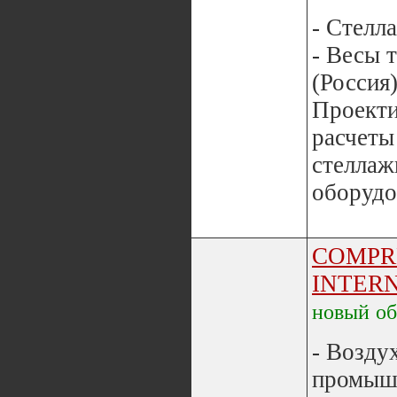
- Стелл
- Весы 
(Россия)
Проекти
расчеты
стеллаж
оборудо
COMPR
INTER
новый
о
- Возду
промыш