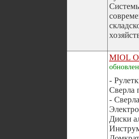
Системы
совреме
складск
хозяйств
MIOL 
обновле
- Рулетк
Сверла 
- Сверла
Электро
Диски а
Инструм
Домкра