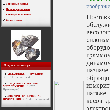
Тарифные планы
изображ
Панель управления
Расширенный поиск
Поставк
Связь с нами
обслуж
весовог
силоизм
оборудо
граммом
динамом
Популярные категории
назначе
МЕТАЛЛОКОНСТРУКЦИИ
образцо
(
15134
Просмотров)
измерит
ПРОДУКЦИЯ ЧЕРНОЙ
МЕТАЛЛУРГИИ
(
14787
Просмотров)
натяжен
ЭЛЕКТРОТЕХНИЧЕСКАЯ
весов к
ПРОДУКЦИЯ
(
14158
Просмотров)
электро