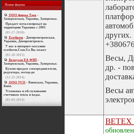
Новые фирмы
лаборат
платфор
ООО фирма Тэра
-
Запорожская, Украина, Запорожье.
автомоб
Продает металлопрокат на
территории Украины с 2001
(05-17-2018)
других.
Ecotherm
- Днепропетровская,
Украина, Днепропетровск.
+38067
У нас в интернет-магазине
ecotherm.Com.Ua Вы может
(02-18-2015)
Весы, Д
Белоусов ЕА ФЛП
-
Запорожская, Украина, Запорожье.
др. - по
Куплю-продам электродвигатели,
редуктора, мотор-ре
доставк
(12-25-2014)
ООО УСО
- Киевская, Украина,
Киев.
Весы ав
Установка и обслуживание
счетчиков тепла и воды.
электрон
(03-04-2014)
BETEX
обновле