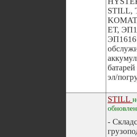
HYSTER
STILL,
KOMATS
ЕТ, ЭП1
ЭП1616 
обслуж
аккуму
батарей
эл/погру
STILL
н
обновле
- Складс
грузопо