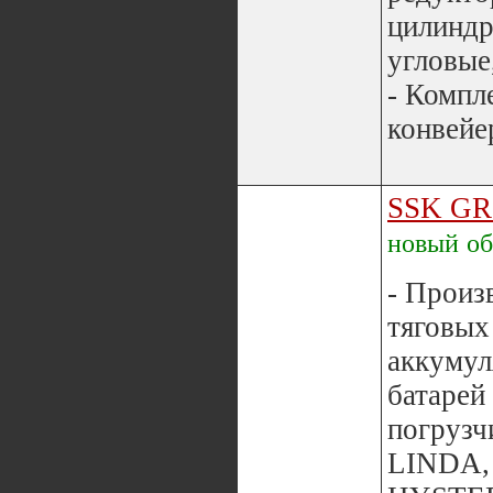
цилиндр
угловые
- Компл
конвейер
SSK G
новый
о
- Произ
тяговых
аккуму
батарей 
погрузч
LINDA,