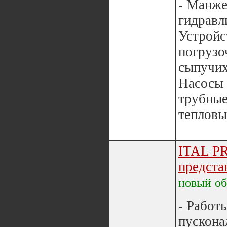
- Манж
гидравл
Устройс
погрузо
сыпучих
Насосы 
трубные
тепловые
ITAL P
предста
новый
о
- Работ
пускона