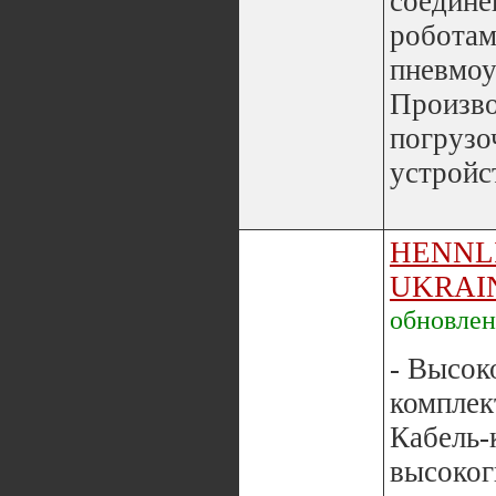
соединен
роботам
пневмоу
Произво
погруз
устройст
HENNL
UKRAI
обновле
- Высок
комплек
Кабель-
высоког