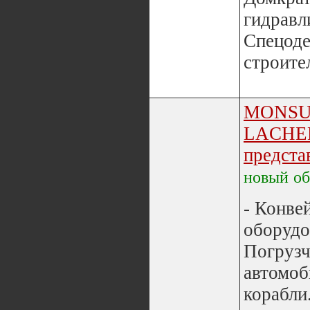
гидравл
Спецоде
строител
MONS
LACHE
предста
новый
о
- Конве
оборудо
Погрузч
автомоб
корабли.