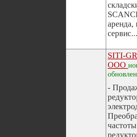
складск
SCANC
аренда,
сервис..
SITI-G
ООО
но
обновле
- Прода
редукто
электро
Преобра
частоты
редукто