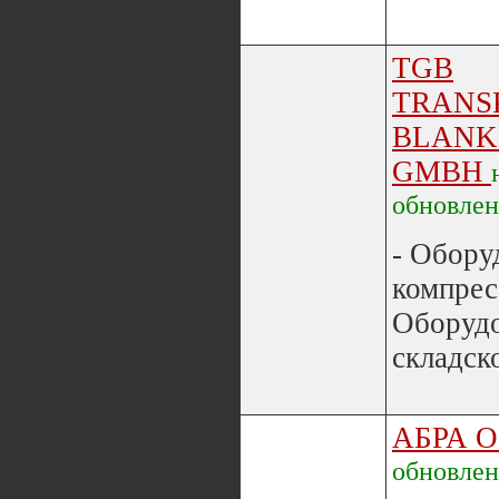
TGB
TRANS
BLANK
GMBH
обновле
- Обору
компрес
Оборуд
складско
АБРА 
обновле