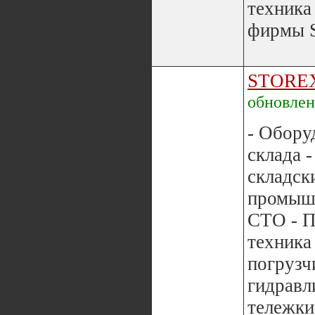
техника
фирмы 
STORE
обновле
- Обору
склада 
складск
промышл
СТО - П
техника
погрузч
гидравл
тележки.