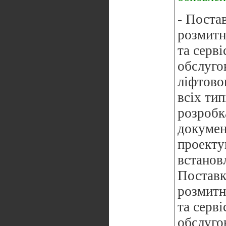
- Постав
розмитн
та серві
обслуго
ліфтово
всіх тип
розробк
докумен
проекту
встанов
Поставк
розмитн
та серві
обслугов