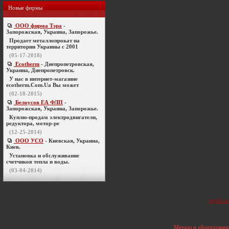
Новые фирмы
ООО фирма Тэра
-
Запорожская, Украина, Запорожье.
Продает металлопрокат на
территории Украины с 2001
(05-17-2018)
Ecotherm
- Днепропетровская,
Украина, Днепропетровск.
У нас в интернет-магазине
ecotherm.Com.Ua Вы может
(02-18-2015)
Белоусов ЕА ФЛП
-
Запорожская, Украина, Запорожье.
Куплю-продам электродвигатели,
редуктора, мотор-ре
(12-25-2014)
ООО УСО
- Киевская, Украина,
Киев.
Установка и обслуживание
счетчиков тепла и воды.
(03-04-2014)
труба п
Металл и оборудовани