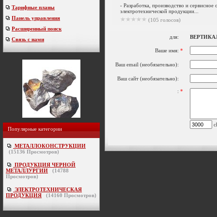
- Разработка, производство и сервисное
Тарифные планы
электротехнической продукции...
Панель управления
(105 голосов)
Расширенный поиск
для:
ВЕРТИКА
Связь с нами
Ваше имя:
*
Ваш email (необязательно):
Ваш сайт (необязательно):
:
*
ch
Популярные категории
МЕТАЛЛОКОНСТРУКЦИИ
(
15136
Просмотров)
ПРОДУКЦИЯ ЧЕРНОЙ
МЕТАЛЛУРГИИ
(
14788
Просмотров)
ЭЛЕКТРОТЕХНИЧЕСКАЯ
ПРОДУКЦИЯ
(
14160
Просмотров)