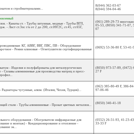
8(044) 362-03-67
окатом и стройматериалами...
8(044) 594-04-46
новленный
(061) 289-29-73 многокан.
лов. - Канаты ст. - Трубы латунные, медные - Трубы ВГП,
05-53, (8050) 341-71-07, 
ж. - Лист ст.3пс г/к от 2 до 200, ст.09Г2С, ст.45, ст.65Г,
07
роводниковая: КГ, АВВГ, ВВГ, ПВС, ПВ - Оборудование
(0692) 53-36-80 F, 53-41-
варочное - Ремни клиновые - Огнетушители сертифицированные
катом - Изделия и полуфабрикаты для металлургических
(8050) 973-57-89, (0472) 
 - Сплавы алюминиевые для производства матриц и пресс-
27 F
рофил...
(062) 385-80-49 F, 386-84
 Радиаторы чугунные, алюм. (Италия, Чехия, Турция)...
97-06-46
(8050) 340-41-18
щей стали - Трубы алюминиевые - Прокат цветных металлов...
ельного оборудования - Обогреватели инфракрасные для
(0552) 26-51-93, 41-23-43
вание и монтаж) - Кондиционирование и отопление -
33-33 F
вание эк...