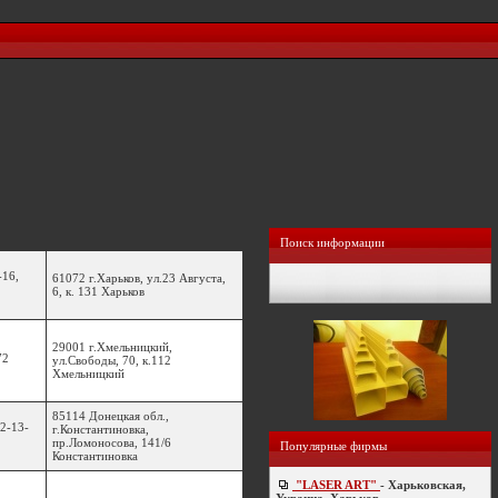
Поиск информации
-16,
61072 г.Харьков, ул.23 Августа,
6, к. 131 Харьков
29001 г.Хмельницкий,
72
ул.Свободы, 70, к.112
Хмельницкий
85114 Донецкая обл.,
 2-13-
г.Константиновка,
пр.Ломоносова, 141/6
Популярные фирмы
Константиновка
"LASER ART"
- Харьковская,