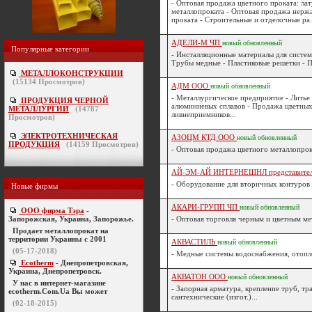
- Оптовая продажа цветного проката: ла
металлопроката - Оптовая продажа нерж
проката - Строительные и отделочные ра.
АДЕЛИ-М ЧП
новый
обновленный
Популярные категории
- Инсталляционные материалы для систем
Трубы медные - Пластиковые решетки - Пр
МЕТАЛЛОКОНСТРУКЦИИ
(
15134
Просмотров)
АДМ ООО
новый
обновленный
- Металлургическое предприятие - Литье
ПРОДУКЦИЯ ЧЕРНОЙ
алюминиевых сплавов - Продажа цветных
МЕТАЛЛУРГИИ
(
14787
ливнеприемников...
Просмотров)
ЭЛЕКТРОТЕХНИЧЕСКАЯ
АЗОЦМ КТД ООО
новый
обновленный
ПРОДУКЦИЯ
(
14159
Просмотров)
- Оптовая продажа цветного металлопрока
АЙ-ЭМ-АЙ ИНТЕРНЕШНЛ представител
- Оборудование для вторичных контуров 
Новые фирмы
АКАРИ-ГРУПП ЧП
новый
обновленный
ООО фирма Тэра
-
Запорожская, Украина, Запорожье.
- Оптовая торговля черным и цветным ме
Продает металлопрокат на
территории Украины с 2001
АКВАСТИЛЬ
новый
обновленный
(05-17-2018)
- Медные системы водоснабжения, отопле
Ecotherm
- Днепропетровская,
Украина, Днепропетровск.
АКВАТОН ООО
новый
обновленный
У нас в интернет-магазине
- Запорная арматура, крепление труб, т
ecotherm.Com.Ua Вы может
сантехнические (изгот.)...
(02-18-2015)