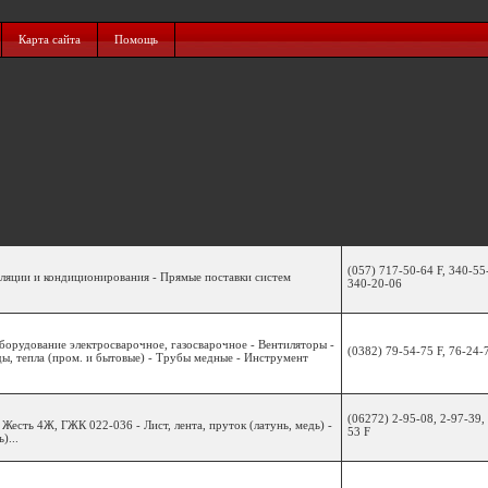
Карта сайта
Помощь
(057) 717-50-64 F, 340-55
иляции и кондиционирования - Прямые поставки систем
340-20-06
борудование электросварочное, газосварочное - Вентиляторы -
(0382) 79-54-75 F, 76-24-
ды, тепла (пром. и бытовые) - Трубы медные - Инструмент
(06272) 2-95-08, 2-97-39,
 Жесть 4Ж, ГЖК 022-036 - Лист, лента, пруток (латунь, медь) -
53 F
)...