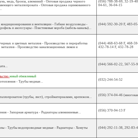
тунь, медь, бронза, алюминий - Оптовая продажа черного
(056) 788-38-69, 32-19-40
авеющего металлопроката - Оптовая продажа оцинкованного
04-61, 36-04-15
..
 кондиционирования и вентиляции - Гибкие воздуховоды -
(044) 592-30-20 F, 483-05
офиль и аксессуары - Пластиковые короба (кабель-каналы)...
 черных и цветных металлов - Производство и переработка
(044) 468-63-68 F, 468-59
 металлов - Производство канализационных люков и
432-78-14 F, 432-78-28
(044) 566-02-22, 567-55-
та...
ьство
новый
обновленный
(032) 244-54-52
отопления - Трубы медные...
(056) 374-04-46 (многокан
таллопрокатом (трубы, лист), стройматериалами, крепежом...
(056) 370-94-13 F
ния - Запорная арматура - Радиаторы алюминиевые...
рапы - Трубы водопроводные медные - Радиаторы - Хомуты
(044) 292-11-38, 292-83-