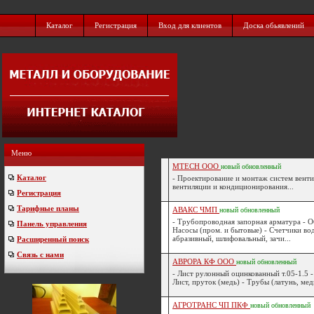
Каталог
Регистрация
Вход для клиентов
Доска обьявлений
Меню
MTECH ООО
новый
обновленный
Каталог
- Проектирование и монтаж систем вент
вентиляции и кондиционирования...
Регистрация
Тарифные планы
АВАКС ЧМП
новый
обновленный
- Трубопроводная запорная арматура - О
Панель управления
Насосы (пром. и бытовые) - Счетчики во
абразивный, шлифовальный, зачи...
Расширенный поиск
Связь с нами
АВРОРА КФ ООО
новый
обновленный
- Лист рулонный оцинкованный т.05-1.5 -
Лист, пруток (медь) - Трубы (латунь, медь
АГРОТРАНС ЧП ПКФ
новый
обновленный