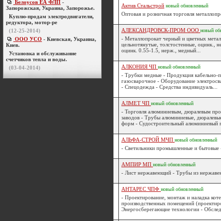
Белоусов ЕА ФЛП
-
Актив Стальстрой
новый
обновленный
Запорожская, Украина, Запорожье.
Оптовая и розничная торговля металлопр
Куплю-продам электродвигатели,
редуктора, мотор-ре
АЛЕКСАНДРОВСК-ПРОМ ООО
(12-25-2014)
новый
об
- Металлопрокат черный и цветных метал
ООО УСО
- Киевская, Украина,
цельнотянутые, толстостенные, оцинк., нер
Киев.
оцинк. 0.55-1.5, нерж., медный...
Установка и обслуживание
счетчиков тепла и воды.
АЛКОНИЯ ЧП
новый
обновленный
(03-04-2014)
- Трубки медные - Продукция кабельно-п
газосварочное - Оборудование электрос
- Спецодежда - Средства индивидуаль...
АЛМЕТ ЧП
новый
обновленный
- Торговля алюминиевым, дюралевым про
заводов - Трубы алюминиевые, дюралевые
форм - Судостроительный алюминиевый п
АЛЬФА-СТРОЙ МЧП
новый
обновленный
- Светильники промышленные и бытовые -
АМПИР МП
новый
обновленный
- Лист нержавеющий - Трубы из нержавею
АНТАРЕС ЧПФ
новый
обновленный
- Проектирование, монтаж и наладка кот
производственных помещений (проектиро
Энергосберегающие технологии - Обследо