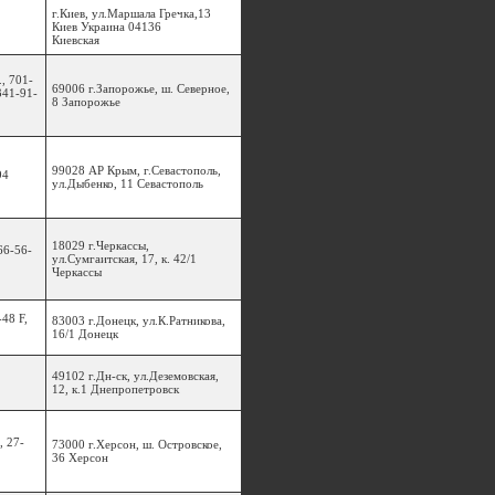
г.Киев, ул.Маршала Гречка,13
Киев Украина 04136
Киевская
, 701-
69006 г.Запорожье, ш. Северное,
341-91-
8 Запорожье
99028 АР Крым, г.Севастополь,
94
ул.Дыбенко, 11 Севастополь
18029 г.Черкассы,
66-56-
ул.Сумгаитская, 17, к. 42/1
Черкассы
-48 F,
83003 г.Донецк, ул.К.Ратникова,
16/1 Донецк
49102 г.Дн-ск, ул.Деземовская,
12, к.1 Днепропетровск
, 27-
73000 г.Херсон, ш. Островское,
36 Херсон