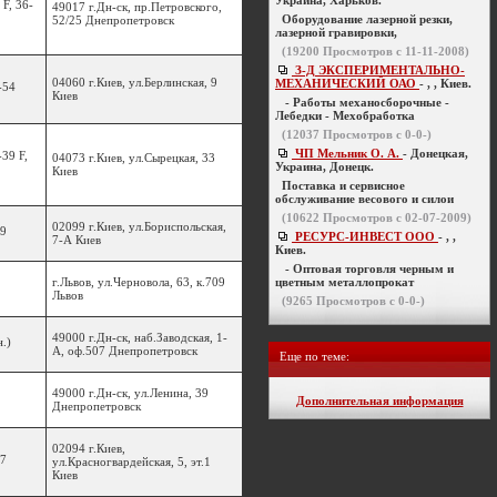
Украина, Харьков.
 F, 36-
49017 г.Дн-ск, пр.Петровского,
Оборудование лазерной резки,
52/25 Днепропетровск
лазерной гравировки,
(
19200
Просмотров с 11-11-2008)
З-Д ЭКСПЕРИМЕНТАЛЬНО-
04060 г.Киев, ул.Берлинская, 9
МЕХАНИЧЕСКИЙ ОАО
- , , Киев.
-54
Киев
- Работы механосборочные -
Лебедки - Мехобработка
(
12037
Просмотров с 0-0-)
ЧП Мельник О. А.
- Донецкая,
-39 F,
04073 г.Киев, ул.Сырецкая, 33
Украина, Донецк.
Киев
Поставка и сервисное
обслуживание весового и силои
(
10622
Просмотров с 02-07-2009)
02099 г.Киев, ул.Бориспольская,
99
РЕСУРС-ИНВЕСТ ООО
- , ,
7-А Киев
Киев.
- Оптовая торговля черным и
г.Львов, ул.Черновола, 63, к.709
цветным металлопрокат
Львов
(
9265
Просмотров с 0-0-)
49000 г.Дн-ск, наб.Заводская, 1-
.)
А, оф.507 Днепропетровск
Еще по теме:
49000 г.Дн-ск, ул.Ленина, 39
Дополнительная информация
Днепропетровск
02094 г.Киев,
47
ул.Красногвардейская, 5, эт.1
Киев