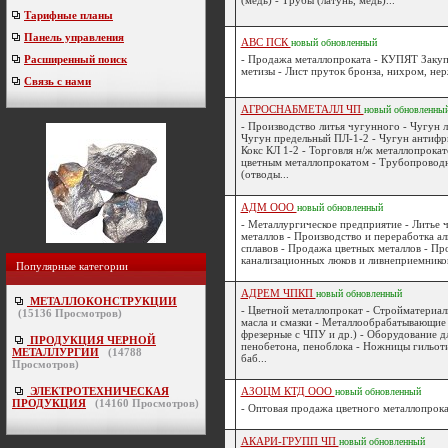
(медь) - Трубы (латунь, медь)...
Тарифные планы
Панель управления
АВС ПСК
новый
обновленный
Расширенный поиск
- Продажа металлопроката - КУПЯТ Закуп
метизы - Лист пруток бронза, нихром, нерж
Связь с нами
АГРОСНАБМЕТАЛЛ ЧП
новый
обновленны
- Производство литья чугунного - Чугун л
Чугун предельный ПЛ-1-2 - Чугун антиф
Кокс КЛ 1-2 - Торговля н/ж металлопрокат
цветным металлопрокатом - Трубопровод
(отводы...
АДМ ООО
новый
обновленный
- Металлургическое предприятие - Литье 
металлов - Производство и переработка 
сплавов - Продажа цветных металлов - Пр
канализационных люков и ливнеприемников
Популярные категории
АДРЕМ ЧПКП
новый
обновленный
МЕТАЛЛОКОНСТРУКЦИИ
- Цветной металлопрокат - Стройматериал
(
15136
Просмотров)
масла и смазки - Металлообрабатывающие 
фрезерные с ЧПУ и др.) - Оборудование д
ПРОДУКЦИЯ ЧЕРНОЙ
пенобетона, пеноблока - Ножницы гильот
МЕТАЛЛУРГИИ
(
14788
баб...
Просмотров)
ЭЛЕКТРОТЕХНИЧЕСКАЯ
АЗОЦМ КТД ООО
новый
обновленный
ПРОДУКЦИЯ
(
14160
Просмотров)
- Оптовая продажа цветного металлопрокат
АКАРИ-ГРУПП ЧП
новый
обновленный