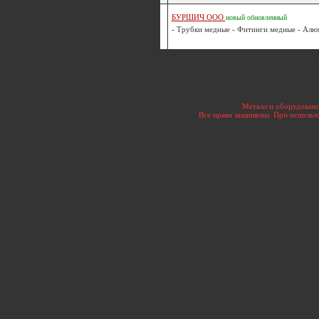
БУРШИЧ ООО
новый
обновленный
- Трубки медные - Фитинги медные - Алюм
[
Металл и оборудовани
Все права защищены. При использо