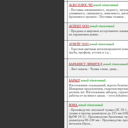
АСКО ПЛЮС ЧП
новый
обновленный
- Поставка алюминиевого, медного, латун
оловянного, свинцового, никелевого, магн
бронзового проката - Поставка сплавов...
АСПЕКТ ООО
новый
обновленный
- Продажа в широком ассортименте алюми
на украинском рынке...
АТВЕЙГ ООО
новый
обновленный
- Торговля цветным металлопрокатом (алюм
труба, профиль, уголок и т.д...
БАРАМИСТ ЛИМИТЕД
новый
обновленный
- Лист никель - Чушка олово, цинк...
БАРЬЕР
новый
обновленный
Изготовление ограждений, ворота безопа
Шикарные предложения, гидроизолирующ
десятки лет. Изготовление заборов, стро
работы от нулевого цикла. - www.bekafenc.
БОНА
новый
обновленный
- Производство латунной чушки (ЛС 59-1,
чушки и прутка диаметром до 255 мм (ОЦ
БрОФ 10-1) - Производство бронзовых т
диаметром 80-240 мм - Производство про
металлов (брон...