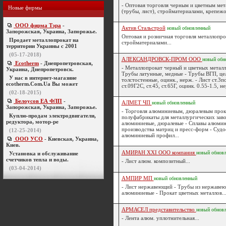
- Оптовая торговля черным и цветным ме
Новые фирмы
(трубы, лист), стройматериалами, крепежо
ООО фирма Тэра
-
Актив Стальстрой
новый
обновленный
Запорожская, Украина, Запорожье.
Оптовая и розничная торговля металлопро
Продает металлопрокат на
стройматериалами...
территории Украины с 2001
(05-17-2018)
АЛЕКСАНДРОВСК-ПРОМ ООО
новый
обн
Ecotherm
- Днепропетровская,
- Металлопрокат черный и цветных металлов
Украина, Днепропетровск.
Трубы латунные, медные - Трубы ВГП, це
У нас в интернет-магазине
толстостенные, оцинк., нерж. - Лист ст.3пс
ecotherm.Com.Ua Вы может
ст.09Г2С, ст.45, ст.65Г, оцинк. 0.55-1.5, н
(02-18-2015)
Белоусов ЕА ФЛП
-
АЛМЕТ ЧП
новый
обновленный
Запорожская, Украина, Запорожье.
- Торговля алюминиевым, дюралевым прок
Куплю-продам электродвигатели,
полуфабрикаты для металлургических зав
редуктора, мотор-ре
алюминиевые, дюралевые - Сплавы алюмин
производства матриц и пресс-форм - Суд
(12-25-2014)
алюминиевый профил...
ООО УСО
- Киевская, Украина,
Киев.
АМИРАН XXI ООО компания
новый
обнов
Установка и обслуживание
счетчиков тепла и воды.
- Лист алюм. композитный...
(03-04-2014)
АМПИР МП
новый
обновленный
- Лист нержавеющий - Трубы из нержавею
алюминиевые - Прокат цветных металлов..
АРМАСЕЛ представительство
новый
обнов
- Лента алюм. уплотнительная...