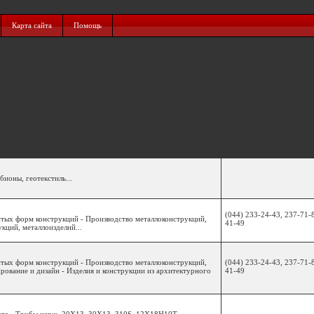
Карта сайта
Помощь
бионы, геотекстиль...
(044) 233-24-43, 237-71-
тых форм конструкций - Производство металлоконструкций,
41-49
кций, металлоизделий...
тых форм конструкций - Производство металлоконструкций,
(044) 233-24-43, 237-71-
рование и дизайн - Изделия и конструкции из архитектурного
41-49