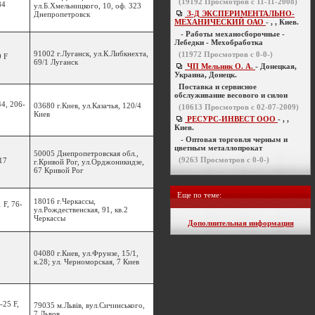
(
19192
Просмотров с 11-11-2008)
84
ул.Б.Хмельницкого, 10, оф. 323
З-Д ЭКСПЕРИМЕНТАЛЬНО-
Днепропетровск
МЕХАНИЧЕСКИЙ ОАО
- , , Киев.
- Работы механосборочные -
Лебедки - Мехобработка
91002 г.Луганск, ул.К.Либкнехта,
(
11972
Просмотров с 0-0-)
9 F
69/1 Луганск
ЧП Мельник О. А.
- Донецкая,
Украина, Донецк.
Поставка и сервисное
обслуживание весового и силои
44, 206-
03680 г.Киев, ул.Казачья, 120/4
(
10613
Просмотров с 02-07-2009)
Киев
РЕСУРС-ИНВЕСТ ООО
- , ,
Киев.
- Оптовая торговля черным и
цветным металлопрокат
50005 Днепропетровская обл.,
(
9263
Просмотров с 0-0-)
17
г.Кривой Рог, ул.Орджоникидзе,
67 Кривой Рог
Еще по теме:
18016 г.Черкассы,
 F, 76-
ул.Рождественская, 91, кв.2
Черкассы
Дополнительная информация
04080 г.Киев, ул.Фрунзе, 15/1,
к.28; ул. Черноморская, 7 Киев
-25 F,
79035 м.Львів, вул.Сичинського,
7 Львов