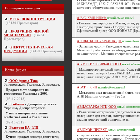
- Реализация нержавеющего металлопрок
06ХН28МДТ, 12Х17, 08Х18Н10Т - Реализа
щитового оборудования, пуско-защитного
Популярные категории
А.В.С. КМП НПКФ
новый
обновленный
МЕТАЛЛОКОНСТРУКЦИИ
(
15130
Просмотров)
- Вентили кислородные - Маски, очки, р
электроды, проволока - Оборудование дл
Официальный дилер ООО ДОНМЕТ (Кр..
ПРОДУКЦИЯ ЧЕРНОЙ
МЕТАЛЛУРГИИ
(
14784
Просмотров)
АБПЛАНАЛП УКРАИНА ДП
новый
обнов
- Запасные части - Расходные материалы
ЭЛЕКТРОТЕХНИЧЕСКАЯ
Металлообрабатывающее оборудование - 
ПРОДУКЦИЯ
(
14150
Просмотров)
механические - Машины специальные рот
АВ МЕТИЗ КРИВБАСС ООО
новый
обнов
- Машиностроительный крепеж: болт, гайк
Новые фирмы
материалы: гвозди - Сетка РАБИЦА; пров
материалы: электроды: АНО, МР, УОНИ - д
ООО фирма Тэра
-
Запорожская, Украина, Запорожье.
АВАТ и К ЧП
новый
обновленный
Продает металлопрокат на
- Металлопрокат нержавеющий (лист, про
территории Украины с 2001
АПК (фланцы, отводы) - Трубы...
(05-17-2018)
Ecotherm
- Днепропетровская,
АВИАСВАРКА НТЦ ООО
новый
обновлен
Украина, Днепропетровск.
- Реализация материалов для дуговой и к
У нас в интернет-магазине
материалов для сварки, конструкционных 
ecotherm.Com.Ua Вы может
сварки конструкций различного н...
(02-18-2015)
Белоусов ЕА ФЛП
-
АВІОКОН ПРОЕКТ
новый
обновленный
Запорожская, Украина, Запорожье.
- Торгівля електротехнічним обладнання
Куплю-продам электродвигатели,
теплотехнічним обладнанням - Торгівля