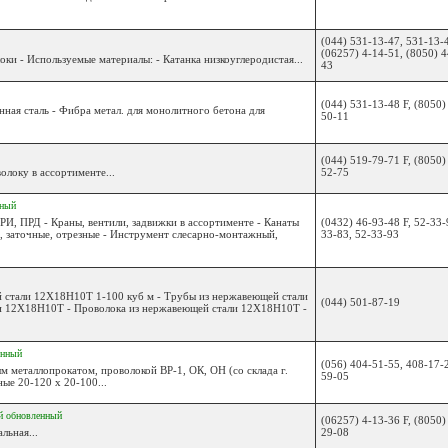
(044) 531-13-47, 531-13-
(06257) 4-14-51, (8050) 
ки - Используемые материалы: - Катанка низкоуглеродистая...
43
(044) 531-13-48 F, (8050)
нная сталь - Фибра метал. для монолитного бетона для
50-11
(044) 519-79-71 F, (8050)
олоку в ассортименте...
52-75
нный
РИ, ПРД - Краны, вентили, задвижки в ассортименте - Канаты
(0432) 46-93-48 F, 52-33-
е, заточные, отрезные - Инструмент слесарно-монтажный,
33-83, 52-33-93
й стали 12Х18Н10Т 1-100 куб м - Трубы из нержавеющей стали
(044) 501-87-19
и 12Х18Н10Т - Проволока из нержавеющей стали 12Х18Н10Т -
енный
(056) 404-51-55, 408-17-
м металлопрокатом, проволокой ВР-1, ОК, ОН (со склада г.
59-05
ные 20-120 х 20-100...
й
обновленный
(06257) 4-13-36 F, (8050)
льная...
29-08