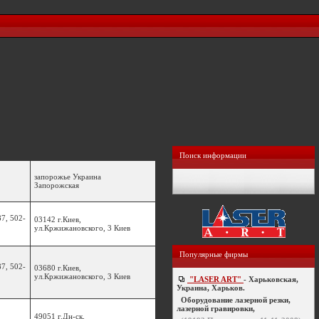
Поиск информации
запорожье Украина
Запорожская
87, 502-
03142 г.Киев,
ул.Кржижановского, 3 Киев
Популярные фирмы
87, 502-
03680 г.Киев,
ул.Кржижановского, 3 Киев
"LASER ART"
- Харьковская,
Украина, Харьков.
Оборудование лазерной резки,
лазерной гравировки,
49051 г.Дн-ск,