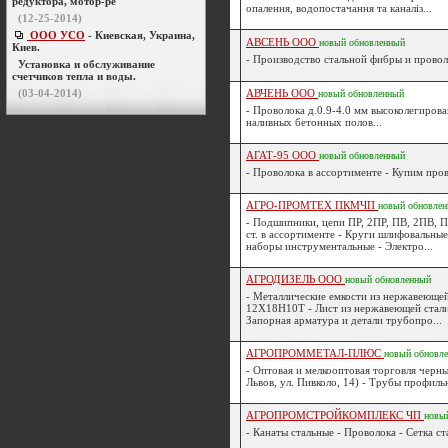
редуктора, мотор-ре
опалення, водопостачання та каналіз...
(12-25-2014)
ООО УСО
- Киевская, Украина,
АВСЕНЬ ООО
новый
обновленный
Киев.
- Производство стальной фибры и проволо
Установка и обслуживание
счетчиков тепла и воды.
(03-04-2014)
АВЧЕНЬ ООО
новый
обновленный
- Проволока д.0.9-4.0 мм высоколегирова
наливных бетонных полов...
АГАТ-95 ООО
новый
обновленный
- Проволока в ассортименте - Купим пров
АГРО-ПРОМТЕХ ПКМЧП
новый
обновле
- Подшипники, цепи ПР, 2ПР, ПВ, 2ПВ, П
ст. в ассортименте - Круги шлифовальны
наборы инструментальные - Электро...
АГРОДИЗЕЛЬ ООО
новый
обновленный
- Металлические емкости из нержавеюще
12Х18Н10Т - Лист из нержавеющей стал
Запорная арматура и детали трубопро...
АГРОПРОММЕТАЛ-ПЛЮС
новый
обновл
- Оптовая и мелкооптовая торговля черны
Львов, ул. Пивколо, 14) - Трубы профиль
АГРОПРОМСТРОЙКОМПЛЕКС ЧП
новы
- Канаты стальные - Проволока - Сетка ста