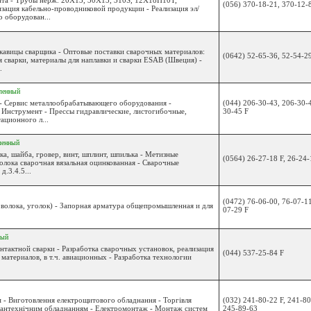
ата - Трубы нерж. 20Х13, 30Х13, 310S, 12Х18Н10Т,
(056) 370-18-21, 370-12-
ция кабельно-проводниковой продукции - Реализация эл/
 оборудован...
укавицы сварщика - Оптовые поставки сварочных материалов:
(0642) 52-65-36, 52-54-2
я сварки, материалы для наплавки и сварки ESAB (Швеция) -
.
ленный
 - Сервис металлообрабатывающего оборудования -
(044) 206-30-43, 206-30-
Инструмент - Прессы гидравлические, листогибочные,
30-45 F
ационного л...
ленный
а, шайба, гровер, винт, шплинт, шпилька - Метизные
(0564) 26-27-18 F, 26-24-
олока сварочная вязальная оцинкованная - Сварочные
.3.4.5...
(0472) 76-06-00, 76-07-11
волока, уголок) - Запорная арматура общепромышленная и для
07-29 F
ный
онтактной сварки - Разработка сварочных установок, реализация
(044) 537-25-84 F
материалов, в т.ч. авиационных - Разработка технологии
м - Виготовлення електрощитового обладнання - Торгівля
(032) 241-80-22 F, 241-80
 сантехнічним обладнанням - Електромонтаж - Монтаж систем
245-89-63