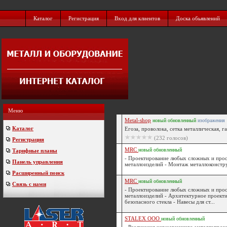
Каталог
Регистрация
Вход для клиентов
Доска обьявлений
Меню
Metal-shop
новый
обновленный
изображения
Каталог
Егоза, проволока, сетка металлическая, га
(232 голосов)
Регистрация
MRC
новый
обновленный
Тарифные планы
- Проектирование любых сложных и прос
Панель управления
металлоизделий - Монтаж металлоконстру
Расширенный поиск
MRC
новый
обновленный
Связь с нами
- Проектирование любых сложных и прос
металлоизделий - Архитектурное проекти
безопасного стекла - Навесы для ст...
STALEX ООО
новый
обновленный