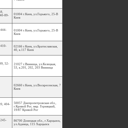
48,
01004 г.Киев, ул.Горького, 25-В
440-89-
Киев
 444-
01004 г.Киев, ул.Горького, 25-В
Киев
 410-
02166 г.Киев, ул.Братиславская,
40, к.117 Киев
99, 52-
21027 г.Винница, ул.Келецкая,
53, к.201, 202, 203 Винница
02660 г.Киев, ул.Воскресенская, 7
Киев
50057 Днепропетровская обл.,
20, 404-
г.Кривой Рог, мкр. Горняцкий,
19/87 Кривой Рог
 245-
86700 Донецкая обл., г.Харцызск,
ул.Адамца, 115 Харцызск