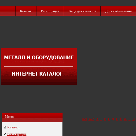
Каталог
Регистрация
Вход для клиентов
Доска обьявлений
Меню
0-9
A-Z
А
Б
В
Г
Д
Е
Ё
Ж
З
И
Каталог
Регистрация