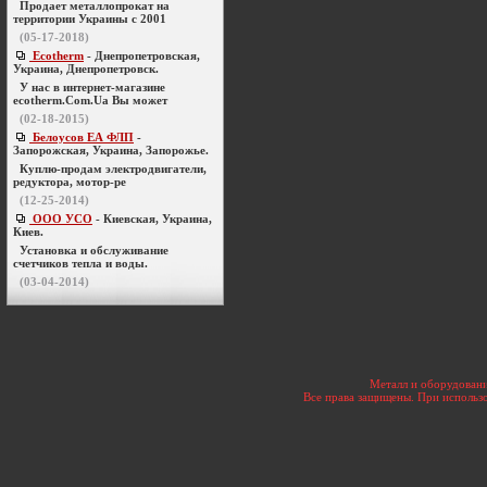
Продает металлопрокат на
территории Украины с 2001
(05-17-2018)
Ecotherm
- Днепропетровская,
Украина, Днепропетровск.
У нас в интернет-магазине
ecotherm.Com.Ua Вы может
(02-18-2015)
Белоусов ЕА ФЛП
-
Запорожская, Украина, Запорожье.
Куплю-продам электродвигатели,
редуктора, мотор-ре
(12-25-2014)
ООО УСО
- Киевская, Украина,
Киев.
Установка и обслуживание
счетчиков тепла и воды.
(03-04-2014)
Металл и оборудовани
Все права защищены. При использо