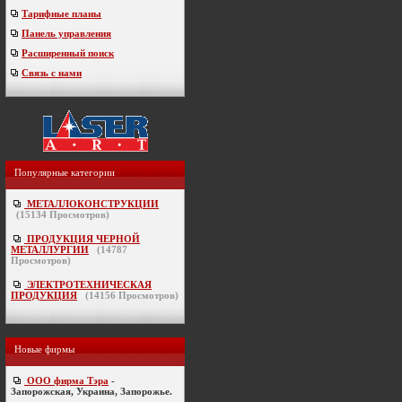
Тарифные планы
Панель управления
Расширенный поиск
Связь с нами
Популярные категории
МЕТАЛЛОКОНСТРУКЦИИ
(
15134
Просмотров)
ПРОДУКЦИЯ ЧЕРНОЙ
МЕТАЛЛУРГИИ
(
14787
Просмотров)
ЭЛЕКТРОТЕХНИЧЕСКАЯ
ПРОДУКЦИЯ
(
14156
Просмотров)
Новые фирмы
ООО фирма Тэра
-
Запорожская, Украина, Запорожье.