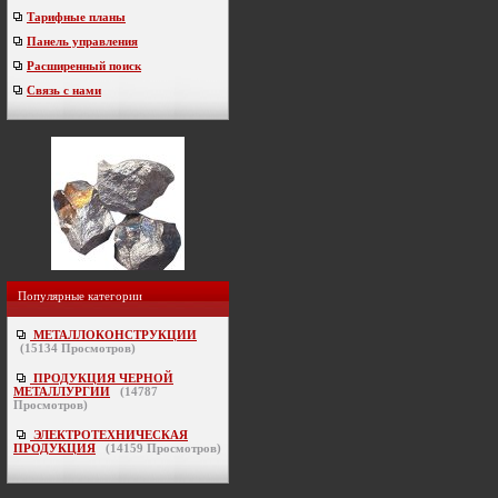
Тарифные планы
Панель управления
Расширенный поиск
Связь с нами
Популярные категории
МЕТАЛЛОКОНСТРУКЦИИ
(
15134
Просмотров)
ПРОДУКЦИЯ ЧЕРНОЙ
МЕТАЛЛУРГИИ
(
14787
Просмотров)
ЭЛЕКТРОТЕХНИЧЕСКАЯ
ПРОДУКЦИЯ
(
14159
Просмотров)