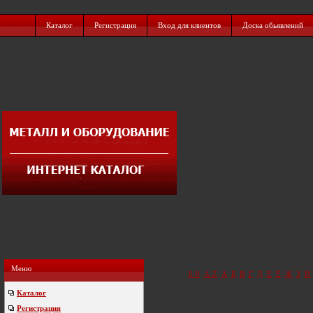
Каталог
Регистрация
Вход для клиентов
Доска обьявлений
Меню
0-9
A-Z
А
Б
В
Г
Д
Е
Ё
Ж
З
И
Каталог
Регистрация