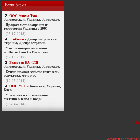
Новые фирмы
ООО фирма Тэра
-
Запорожская, Украина, Запорожье.
Продает металлопрокат на
территории Украины с 2001
(05-17-2018)
Ecotherm
- Днепропетровская,
Украина, Днепропетровск.
У нас в интернет-магазине
ecotherm.Com.Ua Вы может
(02-18-2015)
Белоусов ЕА ФЛП
-
Запорожская, Украина, Запорожье.
Куплю-продам электродвигатели,
редуктора, мотор-ре
(12-25-2014)
ООО УСО
- Киевская, Украина,
Киев.
Установка и обслуживание
счетчиков тепла и воды.
(03-04-2014)
фа
Металл и оборудовани