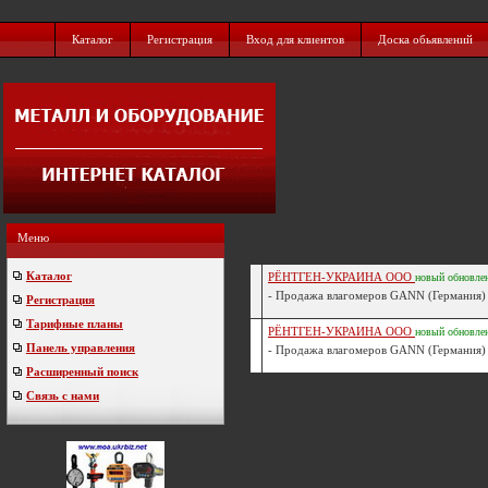
Каталог
Регистрация
Вход для клиентов
Доска обьявлений
Меню
Каталог
РЁНТГЕН-УКРАИНА ООО
новый
обновле
- Продажа влагомеров GANN (Германия) 
Регистрация
Тарифные планы
РЁНТГЕН-УКРАИНА ООО
новый
обновле
Панель управления
- Продажа влагомеров GANN (Германия) 
Расширенный поиск
Связь с нами