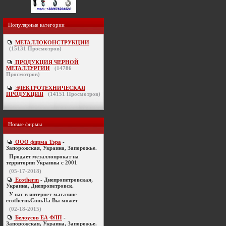
Популярные категории
МЕТАЛЛОКОНСТРУКЦИИ
(
15131
Просмотров)
ПРОДУКЦИЯ ЧЕРНОЙ
МЕТАЛЛУРГИИ
(
14786
Просмотров)
ЭЛЕКТРОТЕХНИЧЕСКАЯ
ПРОДУКЦИЯ
(
14151
Просмотров)
Новые фирмы
ООО фирма Тэра
-
Запорожская, Украина, Запорожье.
Продает металлопрокат на
территории Украины с 2001
(05-17-2018)
Ecotherm
- Днепропетровская,
Украина, Днепропетровск.
У нас в интернет-магазине
ecotherm.Com.Ua Вы может
(02-18-2015)
Белоусов ЕА ФЛП
-
Запорожская, Украина, Запорожье.