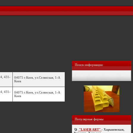
Поиск информации
4, 431-
04075 г.Киев, ул.Селянская, 1-А
Киев
4, 431-
04075 г.Киев, ул.Селянская, 1-А
Киев
Популярные фирмы
"LASER ART"
- Харьковская,