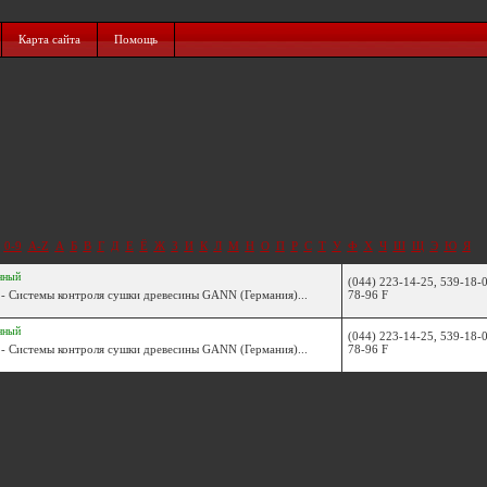
Карта сайта
Помощь
0-9
A-Z
А
Б
В
Г
Д
Е
Ё
Ж
З
И
К
Л
М
Н
О
П
Р
С
Т
У
Ф
Х
Ч
Ш
Щ
Э
Ю
Я
нный
(044) 223-14-25, 539-18-0
- Системы контроля сушки древесины GANN (Германия)...
78-96 F
нный
(044) 223-14-25, 539-18-0
- Системы контроля сушки древесины GANN (Германия)...
78-96 F