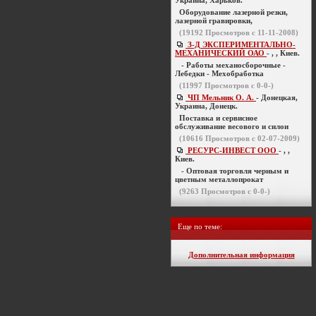
Украина, Харьков.
Оборудование лазерной резки,
лазерной гравировки,
(
19192
Просмотров с 11-11-2008)
З-Д ЭКСПЕРИМЕНТАЛЬНО-
МЕХАНИЧЕСКИЙ ОАО
- , , Киев.
- Работы механосборочные -
Лебедки - Мехобработка
(
11997
Просмотров с 0-0-)
ЧП Мельник О. А.
- Донецкая,
Украина, Донецк.
Поставка и сервисное
обслуживание весового и силои
(
10616
Просмотров с 02-07-2009)
РЕСУРС-ИНВЕСТ ООО
- , ,
Киев.
- Оптовая торговля черным и
цветным металлопрокат
(
9263
Просмотров с 0-0-)
Еще по теме:
Дополнительная информация