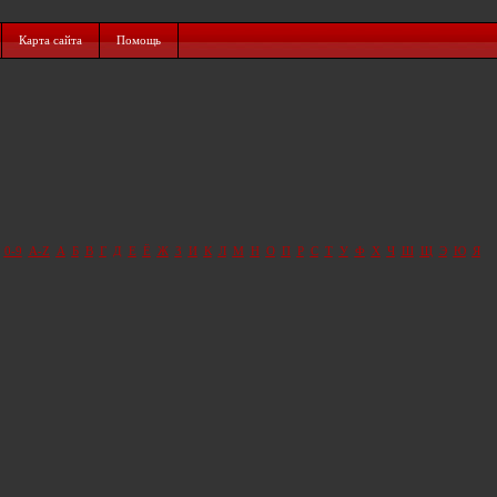
Карта сайта
Помощь
0-9
A-Z
А
Б
В
Г
Д
Е
Ё
Ж
З
И
К
Л
М
Н
О
П
Р
С
Т
У
Ф
Х
Ч
Ш
Щ
Э
Ю
Я