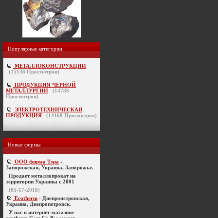
Популярные категории
МЕТАЛЛОКОНСТРУКЦИИ
(
15136
Просмотров)
ПРОДУКЦИЯ ЧЕРНОЙ
МЕТАЛЛУРГИИ
(
14788
Просмотров)
ЭЛЕКТРОТЕХНИЧЕСКАЯ
ПРОДУКЦИЯ
(
14160
Просмотров)
Новые фирмы
ООО фирма Тэра
-
Запорожская, Украина, Запорожье.
Продает металлопрокат на
территории Украины с 2001
(05-17-2018)
Ecotherm
- Днепропетровская,
Украина, Днепропетровск.
У нас в интернет-магазине