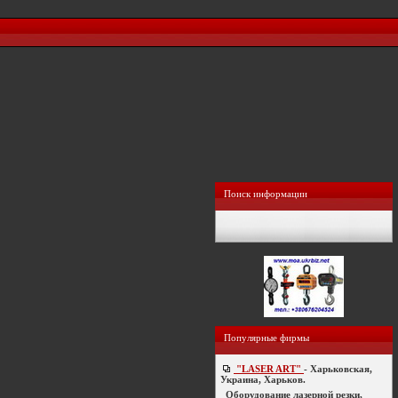
Поиск информации
Популярные фирмы
"LASER ART"
- Харьковская,
Украина, Харьков.
Оборудование лазерной резки,