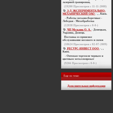
лазерной гравировки,
(
19200
Просмотров с 11-11-2008)
З-Д ЭКСПЕРИМЕНТАЛЬНО-
МЕХАНИЧЕСКИЙ ОАО
- , , Киев.
- Работы механосборочные -
Лебедки - Мехобработка
(
12038
Просмотров с 0-0-)
ЧП Мельник О. А.
- Донецкая,
Украина, Донецк.
Поставка и сервисное
обслуживание весового и силои
(
10624
Просмотров с 02-07-2009)
РЕСУРС-ИНВЕСТ ООО
- , ,
Киев.
- Оптовая торговля черным и
цветным металлопрокат
(
9266
Просмотров с 0-0-)
Еще по теме:
Дополнительная информация