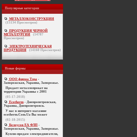
Популярные категории
МЕТАЛЛОКОНСТРУКЦИИ
(
15134
Просмотров)
ПРОДУКЦИЯ ЧЕРНОЙ
МЕТАЛЛУРГИИ
(
14787
Просмотров)
ЭЛЕКТРОТЕХНИЧЕСКАЯ
ПРОДУКЦИЯ
(
14160
Просмотров)
Новые фирмы
ООО фирма Тэра
-
Запорожская, Украина, Запорожье.
Продает металлопрокат на
территории Украины с 2001
(05-17-2018)
Ecotherm
- Днепропетровская,
Украина, Днепропетровск.
У нас в интернет-магазине
ecotherm.Com.Ua Вы может
(02-18-2015)
Белоусов ЕА ФЛП
-
Запорожская, Украина, Запорожье.
Куплю-продам электродвигатели,