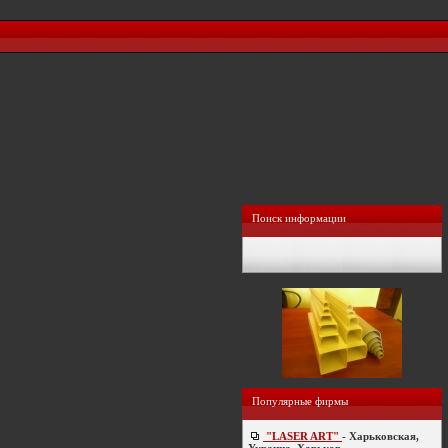
Поиск информации
Популярные фирмы
"LASER ART"
- Харьковская,