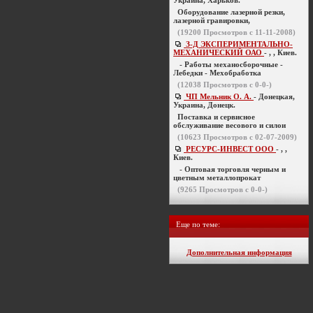
Украина, Харьков.
Оборудование лазерной резки,
лазерной гравировки,
(
19200
Просмотров с 11-11-2008)
З-Д ЭКСПЕРИМЕНТАЛЬНО-
МЕХАНИЧЕСКИЙ ОАО
- , , Киев.
- Работы механосборочные -
Лебедки - Мехобработка
(
12038
Просмотров с 0-0-)
ЧП Мельник О. А.
- Донецкая,
Украина, Донецк.
Поставка и сервисное
обслуживание весового и силои
(
10623
Просмотров с 02-07-2009)
РЕСУРС-ИНВЕСТ ООО
- , ,
Киев.
- Оптовая торговля черным и
цветным металлопрокат
(
9265
Просмотров с 0-0-)
Еще по теме:
Дополнительная информация