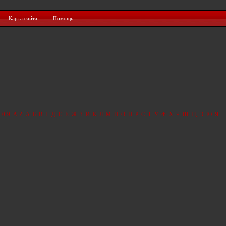
Карта сайта
Помощь
0-9
A-Z
А
Б
В
Г
Д
Е
Ё
Ж
З
И
К
Л
М
Н
О
П
Р
С
Т
У
Ф
Х
Ч
Ш
Щ
Э
Ю
Я