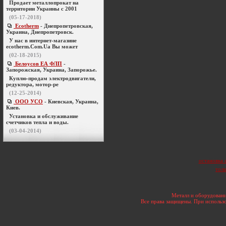
Продает металлопрокат на
территории Украины с 2001
(05-17-2018)
Ecotherm
- Днепропетровская,
Украина, Днепропетровск.
У нас в интернет-магазине
ecotherm.Com.Ua Вы может
(02-18-2015)
Белоусов ЕА ФЛП
-
Запорожская, Украина, Запорожье.
Куплю-продам электродвигатели,
редуктора, мотор-ре
(12-25-2014)
ООО УСО
- Киевская, Украина,
Киев.
Установка и обслуживание
счетчиков тепла и воды.
(03-04-2014)
остановка 
тол
Металл и оборудовани
Все права защищены. При использо