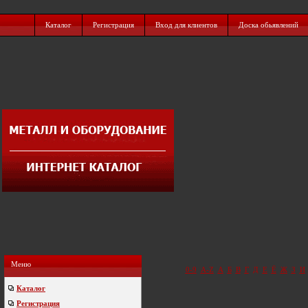
Каталог
Регистрация
Вход для клиентов
Доска обьявлений
Меню
0-9
A-Z
А
Б
В
Г
Д
Е
Ё
Ж
З
И
Каталог
Регистрация