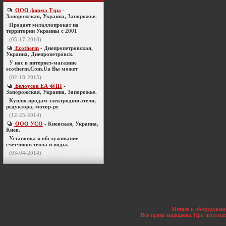
ООО фирма Тэра
-
Запорожская, Украина, Запорожье.
Продает металлопрокат на
территории Украины с 2001
(05-17-2018)
Ecotherm
- Днепропетровская,
Украина, Днепропетровск.
У нас в интернет-магазине
ecotherm.Com.Ua Вы может
(02-18-2015)
Белоусов ЕА ФЛП
-
Запорожская, Украина, Запорожье.
Куплю-продам электродвигатели,
редуктора, мотор-ре
(12-25-2014)
ООО УСО
- Киевская, Украина,
Киев.
Установка и обслуживание
счетчиков тепла и воды.
(03-04-2014)
Металл и оборудовани
Все права защищены. При использо