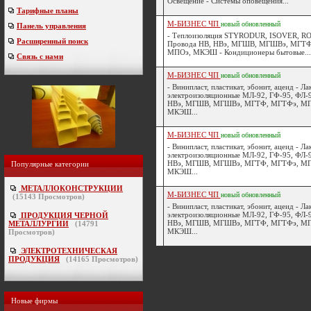
Освещение - Системы оповещения...
Тарифные планы
М-БИЗНЕС ЧП
новый
обновленный
Панель управления
- Теплоизоляция STYRODUR, ISOVER, 
Расширенный поиск
Провода НВ, НВэ, МГШВ, МГШВэ, МГТ
МПОэ, МКЭШ - Кондиционеры бытовые...
Связь с нами
М-БИЗНЕС ЧП
новый
обновленный
- Винипласт, пластикат, эбонит, ацеид - Ла
электроизоляционные МЛ-92, ГФ-95, ФЛ-9
НВэ, МГШВ, МГШВэ, МГТФ, МГТФэ, М
МКЭШ...
М-БИЗНЕС ЧП
новый
обновленный
- Винипласт, пластикат, эбонит, ацеид - Ла
электроизоляционные МЛ-92, ГФ-95, ФЛ-9
НВэ, МГШВ, МГШВэ, МГТФ, МГТФэ, М
Популярные категории
МКЭШ...
МЕТАЛЛОКОНСТРУКЦИИ
М-БИЗНЕС ЧП
новый
обновленный
(
15143
Просмотров)
- Винипласт, пластикат, эбонит, ацеид - Ла
электроизоляционные МЛ-92, ГФ-95, ФЛ-9
ПРОДУКЦИЯ ЧЕРНОЙ
НВэ, МГШВ, МГШВэ, МГТФ, МГТФэ, М
МЕТАЛЛУРГИИ
(
14791
МКЭШ...
Просмотров)
ЭЛЕКТРОТЕХНИЧЕСКАЯ
[
ПРОДУКЦИЯ
(
14165
Просмотров)
Новые фирмы