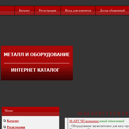
Каталог
Регистрация
Вход для клиентов
Доска обьявлений
Меню
0-9
A-Z
А
Б
В
Г
Д
Е
Ё
Ж
З
И
Каталог
М-АРТ ЧП компания
новый
обновленный
- Оборудование звукосветовое для шоу-пр
Регистрация