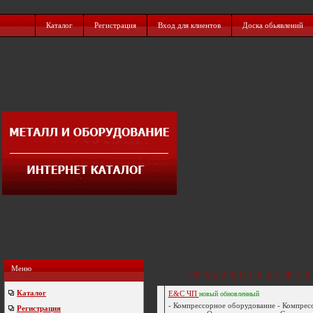
Каталог
Регистрация
Вход для клиентов
Доска обьявлений
Меню
0-9
A-Z
А
Б
В
Г
Д
Е
Ё
Ж
З
И
Каталог
Е&С ЧП
новый
обновленный
- Компрессорное оборудование - Компрес
Регистрация