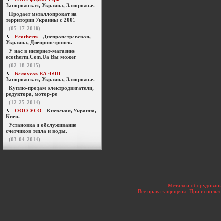
Запорожская, Украина, Запорожье.
Продает металлопрокат на
территории Украины с 2001
(05-17-2018)
Ecotherm
- Днепропетровская,
Украина, Днепропетровск.
У нас в интернет-магазине
ecotherm.Com.Ua Вы может
(02-18-2015)
Белоусов ЕА ФЛП
-
Запорожская, Украина, Запорожье.
Куплю-продам электродвигатели,
редуктора, мотор-ре
(12-25-2014)
ООО УСО
- Киевская, Украина,
Киев.
Установка и обслуживание
счетчиков тепла и воды.
(03-04-2014)
Металл и оборудовани
Все права защищены. При использо