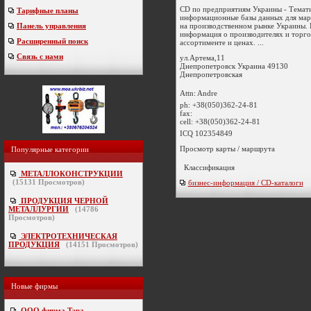
CD по предприятиям Украины - Темат
Тарифные планы
информационные базы данных для мар
на производственном рынке Украины.
Панель управления
информация о производителях и торг
Расширенный поиск
ассортименте и ценах. ...
Связь с нами
ул.Артема,11
Днепропетровск
Украина
49130
Днепропетровская
Attn: Andre
ph:
+38(050)362-24-81
fax:
cell:
+38(050)362-24-81
ICQ 102354849
Просмотр карты / маршрута
Популярные категории
Классификация
МЕТАЛЛОКОНСТРУКЦИИ
(
15131
Просмотров)
бизнес-информация / CD-каталоги
ПРОДУКЦИЯ ЧЕРНОЙ
МЕТАЛЛУРГИИ
(
14786
Просмотров)
ЭЛЕКТРОТЕХНИЧЕСКАЯ
ПРОДУКЦИЯ
(
14151
Просмотров)
Новые фирмы
ООО фирма Тэра
-