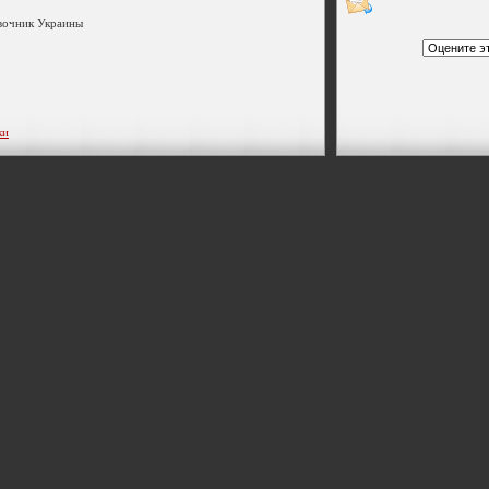
авочник Украины
ки