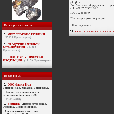
ph:
jJrcc
fax:
Металл и оборудование - спр
cell:
+38(050)362-24-81
ICQ 102354849
Просмотр карты / маршрута
Классификация
Популярные категории
бизнес-информация / справочни
МЕТАЛЛОКОНСТРУКЦИИ
(
15134
Просмотров)
ПРОДУКЦИЯ ЧЕРНОЙ
МЕТАЛЛУРГИИ
(
14787
Просмотров)
ЭЛЕКТРОТЕХНИЧЕСКАЯ
ПРОДУКЦИЯ
(
14159
Просмотров)
Новые фирмы
ООО фирма Тэра
-
Запорожская, Украина, Запорожье.
Продает металлопрокат на
территории Украины с 2001
(05-17-2018)
Ecotherm
- Днепропетровская,
Украина, Днепропетровск.
У нас в интернет-магазине