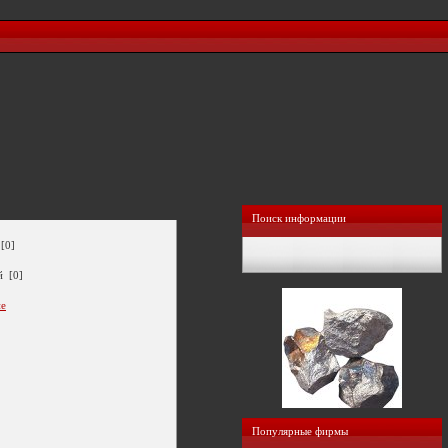
Поиск информации
[0]
й [0]
ие
Популярные фирмы