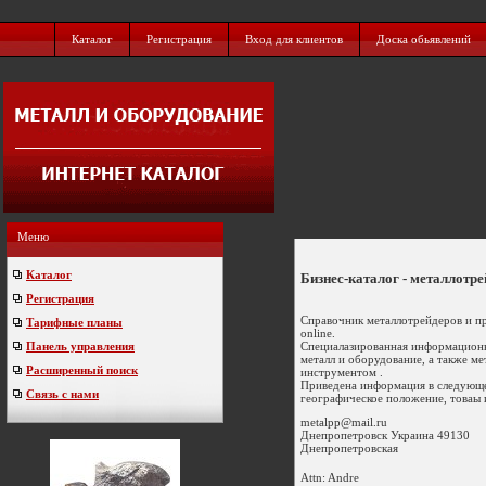
Каталог
Регистрация
Вход для клиентов
Доска обьявлений
Меню
Каталог
Бизнес-каталог - металлотр
Регистрация
Справочник металлотрейдеров и п
Тарифные планы
online.
Специалазированная информационн
Панель управления
металл и оборудование, а также м
Расширенный поиск
инструментом .
Приведена информация в следующем
Связь с нами
географическое положение, товаы и 
metalpp@mail.ru
Днепропетровск
Украина
49130
Днепропетровская
Attn: Andre