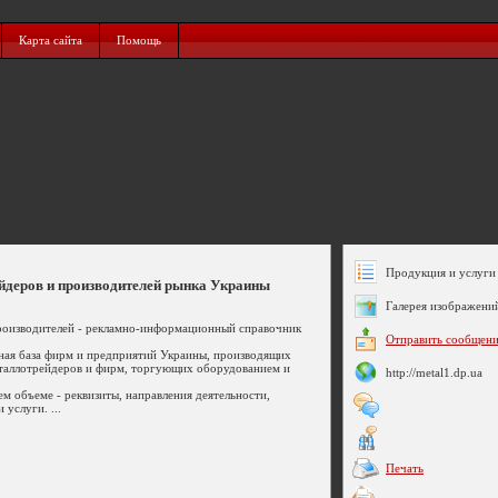
Карта сайта
Помощь
Продукция и услуги 
ейдеров и производителей рынка Украины
Галерея изображени
роизводителей - рекламно-информационный справочник
Отправить сообщен
ая база фирм и предприятий Украины, производящих
еталлотрейдеров и фирм, торгующих оборудованием и
http://metal1.dp.ua
 объеме - реквизиты, направления деятельности,
услуги. ...
Печать