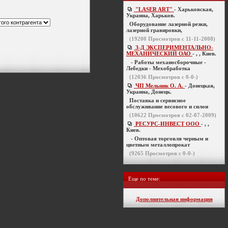
"LASER ART"
- Харьковская,
Украина, Харьков.
Оборудование лазерной резки,
лазерной гравировки,
(
19200
Просмотров с 11-11-2008)
З-Д ЭКСПЕРИМЕНТАЛЬНО-
МЕХАНИЧЕСКИЙ ОАО
- , , Киев.
- Работы механосборочные -
Лебедки - Мехобработка
(
12036
Просмотров с 0-0-)
ЧП Мельник О. А.
- Донецкая,
Украина, Донецк.
Поставка и сервисное
обслуживание весового и силои
(
10622
Просмотров с 02-07-2009)
РЕСУРС-ИНВЕСТ ООО
- , ,
Киев.
- Оптовая торговля черным и
цветным металлопрокат
(
9265
Просмотров с 0-0-)
Еще по теме:
Дополнительная информация