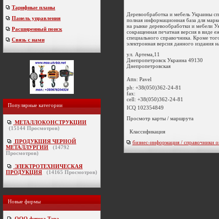
Тарифные планы
Деревообработка и мебель Украины сп
Панель управления
полная информационная база для марк
на рынке деревообработки и мебели У
Расширенный поиск
сокращенная печатная версия в виде 
специального справочника. Кроме того
Связь с нами
электронная версия данного издания на
ул. Артема,11
Днепропетровск
Украина
49130
Днепропетровская
Attn: Pavel
ph:
+38(050)362-24-81
fax:
cell:
+38(050)362-24-81
Популярные категории
ICQ 102354849
Просмотр карты / маршрута
МЕТАЛЛОКОНСТРУКЦИИ
(
15144
Просмотров)
Классификация
ПРОДУКЦИЯ ЧЕРНОЙ
бизнес-информация / справочники о
МЕТАЛЛУРГИИ
(
14792
Просмотров)
ЭЛЕКТРОТЕХНИЧЕСКАЯ
ПРОДУКЦИЯ
(
14165
Просмотров)
Новые фирмы
ООО фирма Тэра
-