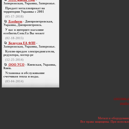
Запорожская, Украина, Запорожье.
Продает металлопрокат на
территории Украины с 2001
(05-17-2018)
Ecotherm
- Днепропетровская,
Украина, Днепропетровск.
У нас в интернет-магазине
ecotherm.Com.Ua Вы может
(02-18-2015)
Белоусов ЕА ФЛП
-
Запорожская, Украина, Запорожье.
Куплю-продам электродвигатели,
редуктора, мотор-ре
(12-25-2014)
ООО УСО
- Киевская, Украина,
Киев.
Установка и обслуживание
счетчиков тепла и воды.
(03-04-2014)
счетчики 
прибо
Металл и оборудовани
Все права защищены. При использо