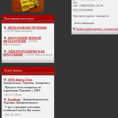
fax:
cell:
+38(050)362-24-81
ICQ 102354849
Просмотр карты / маршрута
Популярные категории
Классификация
МЕТАЛЛОКОНСТРУКЦИИ
бизнес-информация / справочни
(
15130
Просмотров)
ПРОДУКЦИЯ ЧЕРНОЙ
МЕТАЛЛУРГИИ
(
14784
Просмотров)
ЭЛЕКТРОТЕХНИЧЕСКАЯ
ПРОДУКЦИЯ
(
14150
Просмотров)
Новые фирмы
ООО фирма Тэра
-
Запорожская, Украина, Запорожье.
Продает металлопрокат на
территории Украины с 2001
(05-17-2018)
Ecotherm
- Днепропетровская,
Украина, Днепропетровск.
У нас в интернет-магазине
ecotherm.Com.Ua Вы может
(02-18-2015)