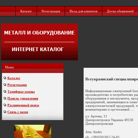
Каталог
Регистрация
Вход для клиентов
Доска обьявлений
Меню
Каталог
Всеукраинский специализир
Регистрация
Информационная электронный баз
Тарифные планы
производителях и потребителях ры
оборудования и инструмента, прод
Панель управления
предприятий, занимающихся химич
Расширенный поиск
электротехнической продукцией, т
компьютерами и оргтехникой. ...
Связь с нами
ул. Артема, 11
Днепропетровск
Украина
49130
Днепропетровская
Attn: Andre
ph:
+38(050)362-24-81