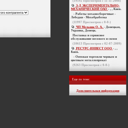
(
19192
Просмотров с 11-11-2008)
З-Д ЭКСПЕРИМЕНТАЛЬНО-
МЕХАНИЧЕСКИЙ ОАО
- , , Киев.
- Работы механосборочные -
Лебедки - Мехобработка
(
11997
Просмотров с 0-0-)
ЧП Мельник О. А.
- Донецкая,
Украина, Донецк.
Поставка и сервисное
обслуживание весового и силои
(
10613
Просмотров с 02-07-2009)
РЕСУРС-ИНВЕСТ ООО
- , ,
Киев.
- Оптовая торговля черным и
цветным металлопрокат
(
9263
Просмотров с 0-0-)
Еще по теме:
Дополнительная информация