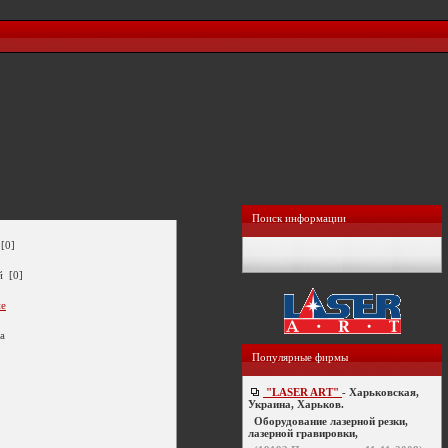
Поиск информации
[0]
й [0]
ие
ua
Популярные фирмы
"LASER ART"
- Харьковская,
Украина, Харьков.
Оборудование лазерной резки,
лазерной гравировки,