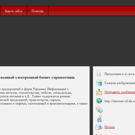
Карта сайта
Помощь
Продукция и услуги 
ованный электронный бизнес-справоочник
Галерея изображени
а предприятий и фирм Украины. Информация о
Отправить сообщен
нка металла, строительства, мебели, спецодежды,
уктов питания и т.Д.. Также содержатся данные
еской продукцией, транспотром, сырьем,
http://internet-cd.dp.
опливом и нефтью, сантехникой и комплектующими, а также
Печать