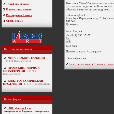
Компания "OknaS" предлагает металло
Тарифные планы
окна в киеве по доступной стоимости.
обшивка балконов внутри и другое. ...
Панель управления
okknnsah@mail.ru
Расширенный поиск
Киев, бул. Вернадского, д. 26 (м. Свя
Связь с нами
101240
Донецкая
Attn: Андрей
ph:
(044) 233-17-87
fax:
cell:
ICQ Киев
Популярные категории
Просмотр карты / маршрута
МЕТАЛЛОКОНСТРУКЦИИ
Классификация
(
15131
Просмотров)
бизнес-информация / интернет-мага
ПРОДУКЦИЯ ЧЕРНОЙ
МЕТАЛЛУРГИИ
(
14786
Просмотров)
ЭЛЕКТРОТЕХНИЧЕСКАЯ
ПРОДУКЦИЯ
(
14151
Просмотров)
Новые фирмы
ООО фирма Тэра
-
Запорожская, Украина, Запорожье.