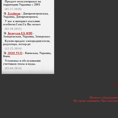
Продает металлопрокат на
территории Украины с 2001
(05-17-2018)
Ecotherm
- Днепропетровская,
Украина, Днепропетровск.
У нас в интернет-магазине
ecotherm.Com.Ua Вы может
(02-18-2015)
Белоусов ЕА ФЛП
-
Запорожская, Украина, Запорожье.
Куплю-продам электродвигатели,
редуктора, мотор-ре
(12-25-2014)
ООО УСО
- Киевская, Украина,
Киев.
Установка и обслуживание
счетчиков тепла и воды.
(03-04-2014)
вод
Металл и оборудовани
Все права защищены. При использо