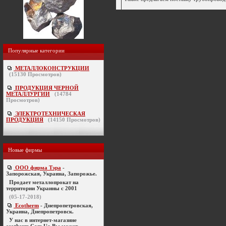
Популярные категории
МЕТАЛЛОКОНСТРУКЦИИ
(
15130
Просмотров)
ПРОДУКЦИЯ ЧЕРНОЙ
МЕТАЛЛУРГИИ
(
14784
Просмотров)
ЭЛЕКТРОТЕХНИЧЕСКАЯ
ПРОДУКЦИЯ
(
14150
Просмотров)
Новые фирмы
ООО фирма Тэра
-
Запорожская, Украина, Запорожье.
Продает металлопрокат на
территории Украины с 2001
(05-17-2018)
Ecotherm
- Днепропетровская,
Украина, Днепропетровск.
У нас в интернет-магазине