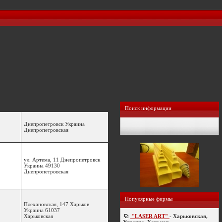
Поиск информации
Днепропетровск Украина
Днепропетровская
ул. Артема, 11 Днепропетровск
Украина 49130
Днепропетровская
Популярные фирмы
Плехановская, 147 Харьков
Украина 61037
Харьковская
"LASER ART"
- Харьковская,