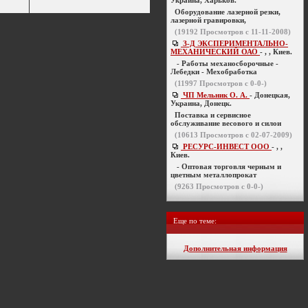
Украина, Харьков.
Оборудование лазерной резки,
лазерной гравировки,
(
19192
Просмотров с 11-11-2008)
З-Д ЭКСПЕРИМЕНТАЛЬНО-
МЕХАНИЧЕСКИЙ ОАО
- , , Киев.
- Работы механосборочные -
Лебедки - Мехобработка
(
11997
Просмотров с 0-0-)
ЧП Мельник О. А.
- Донецкая,
Украина, Донецк.
Поставка и сервисное
обслуживание весового и силои
(
10613
Просмотров с 02-07-2009)
РЕСУРС-ИНВЕСТ ООО
- , ,
Киев.
- Оптовая торговля черным и
цветным металлопрокат
(
9263
Просмотров с 0-0-)
Еще по теме:
Дополнительная информация