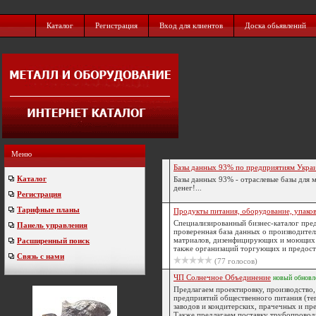
Каталог
Регистрация
Вход для клиентов
Доска обьявлений
Меню
Базы данных 93% по предприятиям Укра
Каталог
Базы данных 93% - отраслевые базы для 
денег!...
Регистрация
Тарифные планы
Продукты питания, оборудование, упаков
Специализированный бизнес-каталог пре
Панель управления
проверенная база данных о производител
матриалов, дизенфицирующих и моющих с
Расширенный поиск
также организаций торгующих и предоста
Связь с нами
(77 голосов)
ЧП Солнечное Объединение
новый
обновл
Предлагаем проектировку, производство,
предприятий общественного питания (теп
заводов и кондитерских, прачечных и пр
Также предлагаем поставку трубопроводн