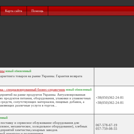
Карта сайта
Помощь
ины
новый
обновленный
маркетинга товаров на рынке Украины. Гарантия возврата
ка - специализированный бизнес-справочник
новый
обновленный
дприятий на ранке продуктов Украины. Актуализированная
+38(050)362-24-81
ях продуктов питания, оборудования, упаковки и упаковочных
редств, сопутствующих материалов, пищевых добавок, а
+38(050)362-24-81
вляющих различные услуги в торгов...
енный
 поставку и сервисное облуживание оборудования для:
067-578-67-19
ловое, механическое, холодильное оборудование), хлебных
057-759-08-55
едприятий химчистки,сахарных заводов.
ой арматуры и подшипников. ...