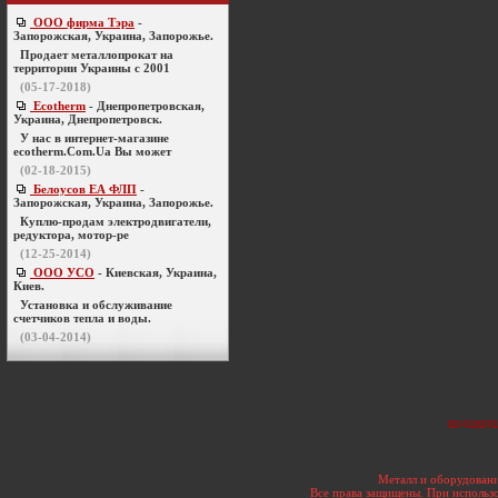
ООО фирма Тэра
-
Запорожская, Украина, Запорожье.
Продает металлопрокат на
территории Украины с 2001
(05-17-2018)
Ecotherm
- Днепропетровская,
Украина, Днепропетровск.
У нас в интернет-магазине
ecotherm.Com.Ua Вы может
(02-18-2015)
Белоусов ЕА ФЛП
-
Запорожская, Украина, Запорожье.
Куплю-продам электродвигатели,
редуктора, мотор-ре
(12-25-2014)
ООО УСО
- Киевская, Украина,
Киев.
Установка и обслуживание
счетчиков тепла и воды.
(03-04-2014)
водомерн
Металл и оборудовани
Все права защищены. При использо