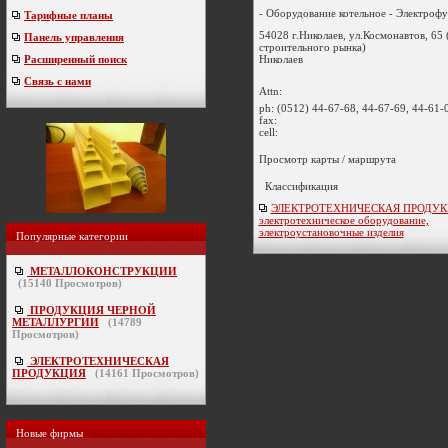
- Оборудование котельное - Электрофу
Тарифные планы
54028 г.Николаев, ул.Космонавтов, 65 
Панель управления
строительного рынка)
Николаев
Расширенный поиск
Связь с нами
Attn:
ph:
(0512) 44-67-68, 44-67-69, 44-61-
fax:
cell:
Просмотр карты / маршрута
Классификация
ЭЛЕКТРОТЕХНИЧЕСКАЯ ПРОДУК
электротехническое оборудование,
электроустановочные изделия
Популярные категории
МЕТАЛЛОКОНСТРУКЦИИ
(
15140
Просмотров)
ПРОДУКЦИЯ ЧЕРНОЙ
МЕТАЛЛУРГИИ
(
14789
Просмотров)
ЭЛЕКТРОТЕХНИЧЕСКАЯ
ПРОДУКЦИЯ
(
14161
Просмотров)
Новые фирмы