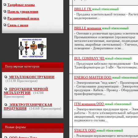
Тарифные планы
BRILLE ГК
новый
обновленный
Панель управления
- Продажа осветительной техники - Расче
моделирование...
Расширенный поиск
Связь с нами
BRILLE компания
новый
обновленный
- Оптовая и розничная продажа осветител
Промышленное освещение (прожекторы:
металлогалогеновые, наездные, подводны
лампы, аварийные светильники) - Уличное,
освещение - Декоративное осве...
BUL COMPANY ЧП
новый
обновленный
- Продукция кабельно-проводниковая - Бл
Популярные категории
Трансформаторы до 5 кВт - Частотомеры..
МЕТАЛЛОКОНСТРУКЦИИ
ENERGO MASTER ООО
новый
обновленны
(
15138
Просмотров)
- Электромонтаж "под ключ" - Проектиров
- Согласование документации - Электроте
ПРОДУКЦИЯ ЧЕРНОЙ
продукция - Кабель - Провод - Оборудова
МЕТАЛЛУРГИИ
(
14788
трансформаторное...
Просмотров)
ITM компания ООО
новый
обновленный
ЭЛЕКТРОТЕХНИЧЕСКАЯ
ПРОДУКЦИЯ
(
14160
Просмотров)
- Электроламповая продукция пром. - Эл
работы - Услуги эл/измерительной лабора
авиационный, термоэлектродный, нагревос
подвижного состава...
Новые фирмы
STALEX ООО
новый
обновленный
- Реализация нержавеющего металлопрокат
ООО фирма Тэра
-