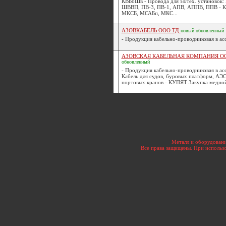
КВБбШв - Провода для эл/тех. установок:
ШВВП, ПВ-3, ПВ-1, АПВ, АППВ, ППВ - Ка
МКСБ, МСАБп, МКС...
АЗОВКАБЕЛЬ ООО ТД
новый
обновленный
- Продукция кабельно-проводниковая в асс
АЗОВСКАЯ КАБЕЛЬНАЯ КОМПАНИЯ 
обновленный
- Продукция кабельно-проводниковая в ас
Кабель для судов, буровых платформ, АЭС
портовых кранов - КУПЯТ Закупка медной 
[
Металл и оборудовани
Все права защищены. При использо