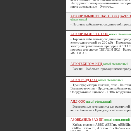
Инструмент слесарно-монтажный, наборы
инструментальные - Электро...
АГРОПРОМЫШЛЕННАЯ СЛОБОДА-92 
обновленный
- Поставка кабельно-проводниковой проду
АГРОПРОМЭНЕРГО ООО
новый
обновлен
- Торговля кабельно-проводниковой проду
электродвигателей до 200 кВт - Производс
электронагревательных приборов ХЕРСОН
провода для систем ТЕПЛЫЙ ПОЛ - Калор
кВт ТМ ХЕ...
АГРОТЕХПРОМ НТЦ
новый
обновленный
- Розетки - Кабельно-проводниковая проду
АГРОТРЕЙД ООО
новый
обновленный
- Трансформаторы силовые, тока - Контак
Электросчетчики - Продукция кабельно-пр
Оборудование щитовое - ТЭНы воздушные,
АДД ООО
новый
обновленный
- Электронные компоненты для различной 
автомобильные - Продукция кабельно-пров
АЗОВКАБЕЛЬ ЗАО ПП
новый
обновленный
- Кабель силовой АВВГ, АВВГнг, АВБбШв,
ВБбШв, ВВГнгLS, АВВГнгLS - Кабель кон