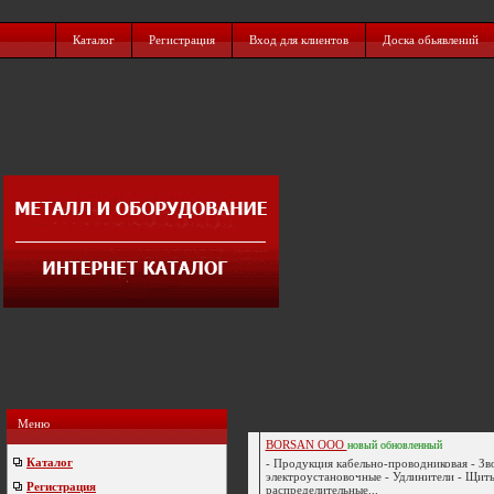
Каталог
Регистрация
Вход для клиентов
Доска обьявлений
Меню
BORSAN ООО
новый
обновленный
Каталог
- Продукция кабельно-проводниковая - Зв
электроустановочные - Удлинители - Щит
Регистрация
распределительные...