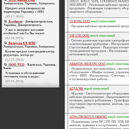
20Х13, 30Х13, 310S, 12Х18Н10Т, 06ХН2
Запорожская, Украина, Запорожье.
08Х18Н10Т - Реализация кабельно-прово
Продает металлопрокат на
продукции - Реализация эл/щитового обор
территории Украины с 2001
защитного оборудован...
(05-17-2018)
VI-KING ООО
Ecotherm
- Днепропетровская,
новый
обновленный
Украина, Днепропетровск.
- Продажа кабельно-проводниковой проду
У нас в интернет-магазине
ecotherm.Com.Ua Вы может
VIP LTD ООО
новый
обновленный
(02-18-2015)
- Оптово-розничная торговля электрофур
Белоусов ЕА ФЛП
-
осветительными приборами - Инструменты
Запорожская, Украина, Запорожье.
Строительный крепеж - Радиаторы отопит
проводниковая продукция - Изготовление
Куплю-продам электродвигатели,
металлоконструкций...
редуктора, мотор-ре
(12-25-2014)
АВАНТИ-ЭЛЕКТРО ООО
новый
обновленн
ООО УСО
- Киевская, Украина,
Киев.
- Низковольтное, высоковольтное, светоте
оборудование - Шкафы силовые, управлени
Установка и обслуживание
учета - КИП - Инструменты - Счетчики -
счетчиков тепла и воды.
и пусконаладочные работы...
(03-04-2014)
АГДА ЧФ
новый
обновленный
- М/рукав - Светотехническое оборудован
кабельно-проводниковая - Предохранители
пусковые, щиты и рубильники - Трансфор
подстанции (проектирование, монтаж, сд
эл/станции...
АГРО-ПРОМТЕХ ПКМЧП
новый
обновлен
- Подшипники, цепи ПР, 2ПР, ПВ, 2ПВ, ПР
вентили, задвижки в ассортименте - Канаты
ассортименте - Круги шлифовальные, зато