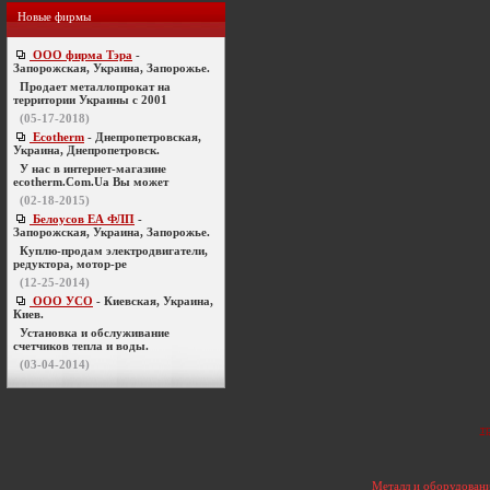
Новые фирмы
ООО фирма Тэра
-
Запорожская, Украина, Запорожье.
Продает металлопрокат на
территории Украины с 2001
(05-17-2018)
Ecotherm
- Днепропетровская,
Украина, Днепропетровск.
У нас в интернет-магазине
ecotherm.Com.Ua Вы может
(02-18-2015)
Белоусов ЕА ФЛП
-
Запорожская, Украина, Запорожье.
Куплю-продам электродвигатели,
редуктора, мотор-ре
(12-25-2014)
ООО УСО
- Киевская, Украина,
Киев.
Установка и обслуживание
счетчиков тепла и воды.
(03-04-2014)
т
Металл и оборудовани