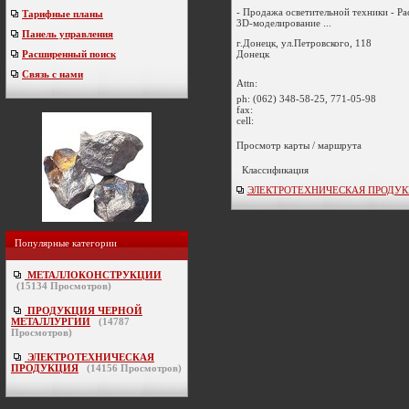
- Продажа осветительной техники - Ра
Тарифные планы
3D-моделирование ...
Панель управления
г.Донецк, ул.Петровского, 118
Донецк
Расширенный поиск
Связь с нами
Attn:
ph:
(062) 348-58-25, 771-05-98
fax:
cell:
Просмотр карты / маршрута
Классификация
ЭЛЕКТРОТЕХНИЧЕСКАЯ ПРОДУКЦИ
Популярные категории
МЕТАЛЛОКОНСТРУКЦИИ
(
15134
Просмотров)
ПРОДУКЦИЯ ЧЕРНОЙ
МЕТАЛЛУРГИИ
(
14787
Просмотров)
ЭЛЕКТРОТЕХНИЧЕСКАЯ
ПРОДУКЦИЯ
(
14156
Просмотров)