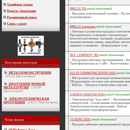
Тарифные планы
BRILLE ГК
новый
обновленный
Панель управления
- Продажа осветительной техники - Расче
моделирование...
Расширенный поиск
Связь с нами
BRILLE компания
новый
обновленный
- Оптовая и розничная продажа осветител
Промышленное освещение (прожекторы:
металлогалогеновые, наездные, подводные
люминесцентные лампы, аварийные светиль
парковое освещение - Декоративное осве...
BUL COMPANY ЧП
новый
обновленный
- Продукция кабельно-проводниковая - Бл
Популярные категории
Трансформаторы до 5 кВт - Частотомеры..
МЕТАЛЛОКОНСТРУКЦИИ
ELLIS COMMUNICATION ООО
новый
обн
(
15131
Просмотров)
- Инструмент для прокладки компьютерных
Оборудование тестовое для прокладки ко
ПРОДУКЦИЯ ЧЕРНОЙ
- Кабель - Электроустановочные изделия...
МЕТАЛЛУРГИИ
(
14786
Просмотров)
ENERGO MASTER ООО
новый
обновленны
ЭЛЕКТРОТЕХНИЧЕСКАЯ
- Электромонтаж "под ключ" - Проектиро
ПРОДУКЦИЯ
(
14151
Просмотров)
электросетей - Согласование документации
Электротехническая продукция - Кабель -
Оборудование трансформаторное...
VI-KING ООО
Новые фирмы
новый
обновленный
- Продажа кабельно-проводниковой проду
ООО фирма Тэра
-