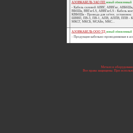
АЗОВКАБЕЛЬ ЗАО ПП
новый
обновленный
- Кабель силовой АВВГ, АВВГнг, АВБбШв,
ВБбШв, ВВГнгLS, АВВГнгLS - Кабель кон
КВБбШв - Провода для эл/тех. установок:
ШВВП, ПВ-3, ПВ-1, АПВ, АППВ, ППВ - Ка
МКСГ, МКСБ, МСАБп, МКС...
АЗОВКАБЕЛЬ ООО ТД
новый
обновленный
- Продукция кабельно-проводниковая в асс
[
Металл и оборудовани
Все права защищены. При использо