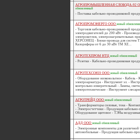
АГРОПРОМЫШЛЕННАЯ СЛОБОДА-92 
обновленный
- Поставка кабельно-проводниковой проду
АГРОПРОМЭНЕРГО ООО
новый
обновлен
- Торговля кабельно-проводниковой проду
электродвигателей до 200 кВт - Производ
электрокотлов, электронагревательных пр
ХЕРСОНЕЦ - Блоки-провода для систем
Калориферы от 6 до 30 кВт ТМ ХЕ...
АГРОТЕХПРОМ НТЦ
новый
обновленный
- Розетки - Кабельно-проводниковая проду
АГРОТЕХСОЮЗ ООО
новый
обновленный
- Оборудование низковольтное - Кабель - 
электроарматура - Инструмент эл. - Инст
контрольно-измерительный - Лампы, свет
электротехнические - Инструмент слесарны
АГРОТРЕЙД ООО
новый
обновленный
- Трансформаторы силовые, тока - Контак
- Электросчетчики - Продукция кабельно-
Оборудование щитовое - ТЭНы воздушные,
АДД ООО
новый
обновленный
- Электронные компоненты для различной 
автомобильные - Продукция кабельно-пров