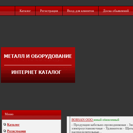
Каталог
Регистрация
Вход для клиентов
Доска обьявлений
Меню
BORSAN ООО
новый
обновленный
Каталог
- Продукция кабельно-проводниковая - Зв
электроустановочные - Удлинители - Щит
Регистрация
распределительные...