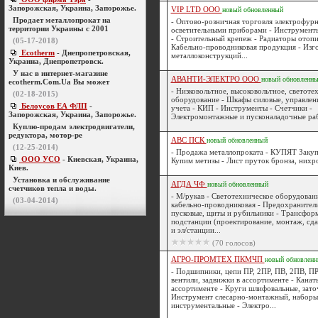
Запорожская, Украина, Запорожье.
VIP LTD ООО
новый
обновленный
Продает металлопрокат на
- Оптово-розничная торговля электрофур
территории Украины с 2001
осветительными приборами - Инструменты
- Строительный крепеж - Радиаторы отопи
(05-17-2018)
Кабельно-проводниковая продукция - Изг
Ecotherm
- Днепропетровская,
металлоконструкций...
Украина, Днепропетровск.
У нас в интернет-магазине
АВАНТИ-ЭЛЕКТРО ООО
новый
обновленн
ecotherm.Com.Ua Вы может
- Низковольтное, высоковольтное, светоте
(02-18-2015)
оборудование - Шкафы силовые, управлени
Белоусов ЕА ФЛП
-
учета - КИП - Инструменты - Счетчики -
Запорожская, Украина, Запорожье.
Электромонтажные и пусконаладочные раб
Куплю-продам электродвигатели,
редуктора, мотор-ре
АВС ПСК
новый
обновленный
(12-25-2014)
- Продажа металлопроката - КУПЯТ Закупк
ООО УСО
- Киевская, Украина,
Купим метизы - Лист пруток бронза, нихро
Киев.
Установка и обслуживание
АГДА ЧФ
новый
обновленный
счетчиков тепла и воды.
- М/рукав - Светотехническое оборудован
(03-04-2014)
кабельно-проводниковая - Предохранители
пусковые, щиты и рубильники - Трансфор
подстанции (проектирование, монтаж, сд
и эл/станции...
(70 голосов)
АГРО-ПРОМТЕХ ПКМЧП
новый
обновлен
- Подшипники, цепи ПР, 2ПР, ПВ, 2ПВ, ПР
вентили, задвижки в ассортименте - Канаты
ассортименте - Круги шлифовальные, зато
Инструмент слесарно-монтажный, наборы
инструментальные - Электро...