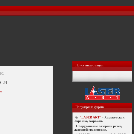
Поиск информации
[0]
й [0]
ие
Популярные фирмы
"LASER ART"
- Харьковская,
Украина, Харьков.
Оборудование лазерной резки,
лазерной гравировки,