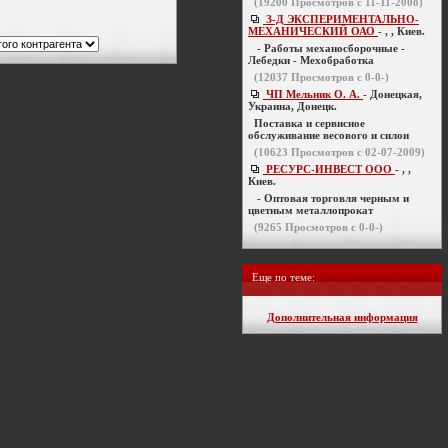
(
19200
Просмотров с 11-11-2008)
З-Д ЭКСПЕРИМЕНТАЛЬНО-
МЕХАНИЧЕСКИЙ ОАО
- , , Киев.
- Работы механосборочные -
Лебедки - Мехобработка
(
12037
Просмотров с 0-0-)
ЧП Мельник О. А.
- Донецкая,
Украина, Донецк.
Поставка и сервисное
обслуживание весового и силои
(
10623
Просмотров с 02-07-2009)
РЕСУРС-ИНВЕСТ ООО
- , ,
Киев.
- Оптовая торговля черным и
цветным металлопрокат
(
9265
Просмотров с 0-0-)
Еще по теме:
Дополнительная информация