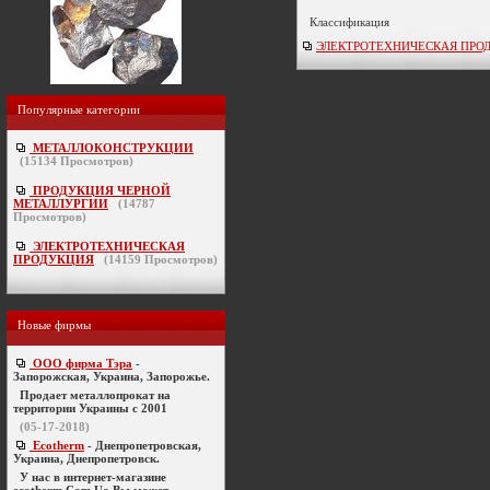
Классификация
ЭЛЕКТРОТЕХНИЧЕСКАЯ ПРОДУ
Популярные категории
МЕТАЛЛОКОНСТРУКЦИИ
(
15134
Просмотров)
ПРОДУКЦИЯ ЧЕРНОЙ
МЕТАЛЛУРГИИ
(
14787
Просмотров)
ЭЛЕКТРОТЕХНИЧЕСКАЯ
ПРОДУКЦИЯ
(
14159
Просмотров)
Новые фирмы
ООО фирма Тэра
-
Запорожская, Украина, Запорожье.
Продает металлопрокат на
территории Украины с 2001
(05-17-2018)
Ecotherm
- Днепропетровская,
Украина, Днепропетровск.
У нас в интернет-магазине