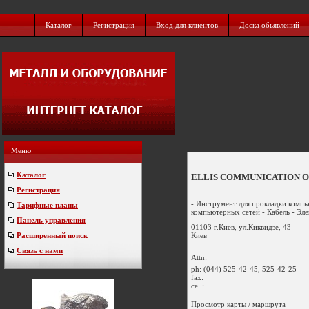
Каталог
Регистрация
Вход для клиентов
Доска обьявлений
Меню
Каталог
ELLIS COMMUNICATION 
Регистрация
- Инструмент для прокладки компь
Тарифные планы
компьютерных сетей - Кабель - Эле
Панель управления
01103 г.Киев, ул.Киквидзе, 43
Киев
Расширенный поиск
Связь с нами
Attn:
ph:
(044) 525-42-45, 525-42-25
fax:
cell:
Просмотр карты / маршрута