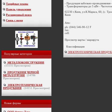
- Продукция кабельно-проводниковая -
Тарифные планы
- Трансформаторы до 5 кВт - Частотом
Панель управления
02230 г.Киев, ул.К.Маркса, 60, (с. Тр
Киев
Расширенный поиск
Связь с нами
Attn:
ph:
(044) 546-90-12 F
fax:
cell:
Просмотр карты / маршрута
Классификация
ЭЛЕКТРОТЕХНИЧЕСКАЯ ПРОДУКЦИ
Популярные категории
МЕТАЛЛОКОНСТРУКЦИИ
(
15131
Просмотров)
ПРОДУКЦИЯ ЧЕРНОЙ
МЕТАЛЛУРГИИ
(
14786
Просмотров)
ЭЛЕКТРОТЕХНИЧЕСКАЯ
ПРОДУКЦИЯ
(
14151
Просмотров)
Новые фирмы
ООО фирма Тэра
-