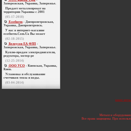
Запорожская, Украина, Запорожье.
Продает металлопрокат на
территории Украины с 2001
(05-17-2018)
Ecotherm
- Днепропетровская,
Украина, Днепропетровск.
У нас в интернет-магазине
ecotherm.Com.Ua Вы может
(02-18-2015)
Белоусов ЕА ФЛП
-
Запорожская, Украина, Запорожье.
Куплю-продам электродвигатели,
редуктора, мотор-ре
(12-25-2014)
ООО УСО
- Киевская, Украина,
Киев.
Установка и обслуживание
счетчиков тепла и воды.
(03-04-2014)
какие мета
Металл и оборудовани
Все права защищены. При использо