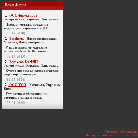
Новые фирмы
ООО фирма Тэра
-
Запорожская, Украина, Запорожье.
Продает металлопрокат на
территории Украины с 2001
(05-17-2018)
Ecotherm
- Днепропетровская,
Украина, Днепропетровск.
У нас в интернет-магазине
ecotherm.Com.Ua Вы может
(02-18-2015)
Белоусов ЕА ФЛП
-
Запорожская, Украина, Запорожье.
Куплю-продам электродвигатели,
редуктора, мотор-ре
(12-25-2014)
ООО УСО
- Киевская, Украина,
Киев.
Установка и обслуживание
счетчиков тепла и воды.
(03-04-2014)
Металл и оборудовани
Все права защищены. При использо