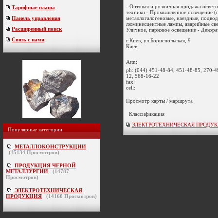
- Оптовая и розничная продажа освет
Тарифные планы
техники - Промышленное освещение (
металлогалогеновые, наездные, подвод
Панель управления
люминесцентные лампы, аварийные све
Расширенный поиск
Уличное, парковое освещение - Декорат
Связь с нами
г.Киев, ул.Бориспольская, 9
Киев
Attn:
ph:
(044) 451-48-84, 451-48-85, 270-4
12, 568-16-22
fax:
cell:
Просмотр карты / маршрута
Классификация
ЭЛЕКТРОТЕХНИЧЕСКАЯ ПРОДУКЦИ
Популярные категории
МЕТАЛЛОКОНСТРУКЦИИ
(
15134
Просмотров)
ПРОДУКЦИЯ ЧЕРНОЙ
МЕТАЛЛУРГИИ
(
14787
Просмотров)
ЭЛЕКТРОТЕХНИЧЕСКАЯ
ПРОДУКЦИЯ
(
14160
Просмотров)