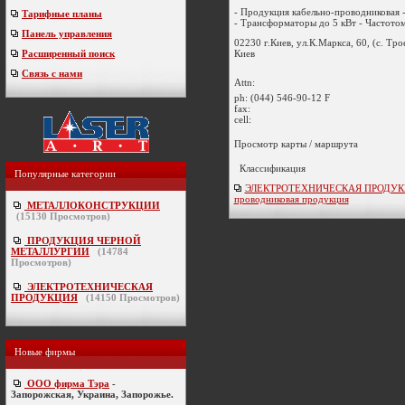
- Продукция кабельно-проводниковая -
Тарифные планы
- Трансформаторы до 5 кВт - Частотом
Панель управления
02230 г.Киев, ул.К.Маркса, 60, (с. Тр
Киев
Расширенный поиск
Связь с нами
Attn:
ph:
(044) 546-90-12 F
fax:
cell:
Просмотр карты / маршрута
Классификация
Популярные категории
ЭЛЕКТРОТЕХНИЧЕСКАЯ ПРОДУКЦИ
проводниковая продукция
МЕТАЛЛОКОНСТРУКЦИИ
(
15130
Просмотров)
ПРОДУКЦИЯ ЧЕРНОЙ
МЕТАЛЛУРГИИ
(
14784
Просмотров)
ЭЛЕКТРОТЕХНИЧЕСКАЯ
ПРОДУКЦИЯ
(
14150
Просмотров)
Новые фирмы
ООО фирма Тэра
-
Запорожская, Украина, Запорожье.