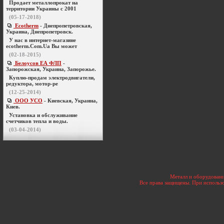
Продает металлопрокат на
территории Украины с 2001
(05-17-2018)
Ecotherm
- Днепропетровская,
Украина, Днепропетровск.
У нас в интернет-магазине
ecotherm.Com.Ua Вы может
(02-18-2015)
Белоусов ЕА ФЛП
-
Запорожская, Украина, Запорожье.
Куплю-продам электродвигатели,
редуктора, мотор-ре
(12-25-2014)
ООО УСО
- Киевская, Украина,
Киев.
Установка и обслуживание
счетчиков тепла и воды.
(03-04-2014)
Металл и оборудовани
Все права защищены. При использо