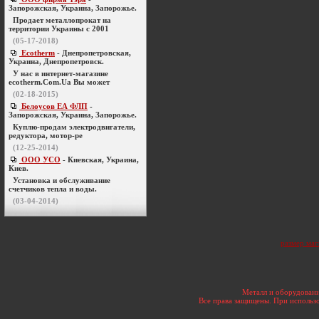
Запорожская, Украина, Запорожье.
Продает металлопрокат на
территории Украины с 2001
(05-17-2018)
Ecotherm
- Днепропетровская,
Украина, Днепропетровск.
У нас в интернет-магазине
ecotherm.Com.Ua Вы может
(02-18-2015)
Белоусов ЕА ФЛП
-
Запорожская, Украина, Запорожье.
Куплю-продам электродвигатели,
редуктора, мотор-ре
(12-25-2014)
ООО УСО
- Киевская, Украина,
Киев.
Установка и обслуживание
счетчиков тепла и воды.
(03-04-2014)
размер маг
Металл и оборудовани
Все права защищены. При использо