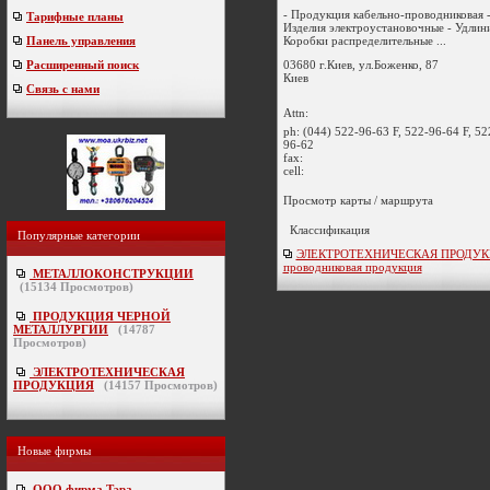
- Продукция кабельно-проводниковая -
Тарифные планы
Изделия электроустановочные - Удлин
Коробки распределительные ...
Панель управления
03680 г.Киев, ул.Боженко, 87
Расширенный поиск
Киев
Связь с нами
Attn:
ph:
(044) 522-96-63 F, 522-96-64 F, 52
96-62
fax:
cell:
Просмотр карты / маршрута
Классификация
Популярные категории
ЭЛЕКТРОТЕХНИЧЕСКАЯ ПРОДУКЦИ
проводниковая продукция
МЕТАЛЛОКОНСТРУКЦИИ
(
15134
Просмотров)
ПРОДУКЦИЯ ЧЕРНОЙ
МЕТАЛЛУРГИИ
(
14787
Просмотров)
ЭЛЕКТРОТЕХНИЧЕСКАЯ
ПРОДУКЦИЯ
(
14157
Просмотров)
Новые фирмы
ООО фирма Тэра
-