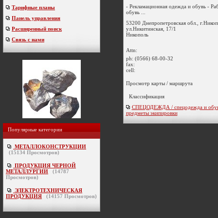
- Рекламационная одежда и обувь - Ра
Тарифные планы
обувь ...
Панель управления
53200 Днепропетровская обл., г.Никоп
ул.Никитинская, 17/1
Расширенный поиск
Никополь
Связь с нами
Attn:
ph:
(0566) 68-00-32
fax:
cell:
Просмотр карты / маршрута
Классификация
СПЕЦОДЕЖДА / спецодежда и обув
предметы экипировки
Популярные категории
МЕТАЛЛОКОНСТРУКЦИИ
(
15134
Просмотров)
ПРОДУКЦИЯ ЧЕРНОЙ
МЕТАЛЛУРГИИ
(
14787
Просмотров)
ЭЛЕКТРОТЕХНИЧЕСКАЯ
ПРОДУКЦИЯ
(
14157
Просмотров)