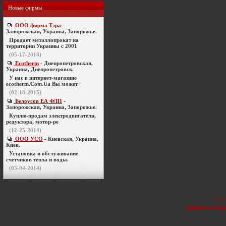
Новые фирмы
ООО фирма Тэра
-
Запорожская, Украина, Запорожье.
Продает металлопрокат на
территории Украины с 2001
(05-17-2018)
Ecotherm
- Днепропетровская,
Украина, Днепропетровск.
У нас в интернет-магазине
ecotherm.Com.Ua Вы может
(02-18-2015)
Белоусов ЕА ФЛП
-
Запорожская, Украина, Запорожье.
Куплю-продам электродвигатели,
редуктора, мотор-ре
(12-25-2014)
ООО УСО
- Киевская, Украина,
Киев.
Установка и обслуживание
счетчиков тепла и воды.
(03-04-2014)
газов
электроды для с