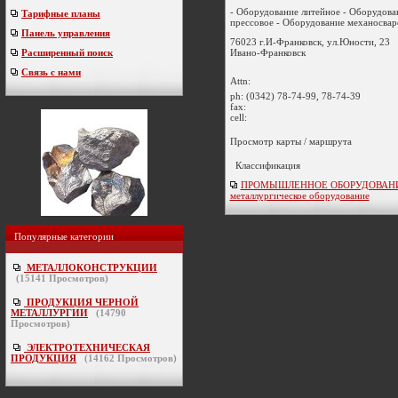
- Оборудование литейное - Оборудова
Тарифные планы
прессовое - Оборудование механосваро
Панель управления
76023 г.И-Франковск, ул.Юности, 23
Ивано-Франковск
Расширенный поиск
Связь с нами
Attn:
ph:
(0342) 78-74-99, 78-74-39
fax:
cell:
Просмотр карты / маршрута
Классификация
ПРОМЫШЛЕННОЕ ОБОРУДОВАНИ
металлургическое оборудование
Популярные категории
МЕТАЛЛОКОНСТРУКЦИИ
(
15141
Просмотров)
ПРОДУКЦИЯ ЧЕРНОЙ
МЕТАЛЛУРГИИ
(
14790
Просмотров)
ЭЛЕКТРОТЕХНИЧЕСКАЯ
ПРОДУКЦИЯ
(
14162
Просмотров)