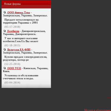
Новые фирмы
ООО фирма Тэра
-
Запорожская, Украина, Запорожье.
Продает металлопрокат на
территории Украины с 2001
(05-17-2018)
Ecotherm
- Днепропетровская,
Украина, Днепропетровск.
У нас в интернет-магазине
ecotherm.Com.Ua Вы может
(02-18-2015)
Белоусов ЕА ФЛП
-
Запорожская, Украина, Запорожье.
Куплю-продам электродвигатели,
редуктора, мотор-ре
(12-25-2014)
ООО УСО
- Киевская, Украина,
Киев.
Установка и обслуживание
счетчиков тепла и воды.
(03-04-2014)
ра
Металл и оборудовани