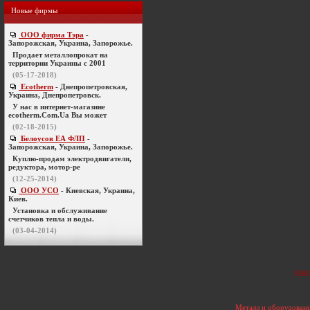
Новые фирмы
ООО фирма Тэра
-
Запорожская, Украина, Запорожье.
Продает металлопрокат на
территории Украины с 2001
(05-17-2018)
Ecotherm
- Днепропетровская,
Украина, Днепропетровск.
У нас в интернет-магазине
ecotherm.Com.Ua Вы может
(02-18-2015)
Белоусов ЕА ФЛП
-
Запорожская, Украина, Запорожье.
Куплю-продам электродвигатели,
редуктора, мотор-ре
(12-25-2014)
ООО УСО
- Киевская, Украина,
Киев.
Установка и обслуживание
счетчиков тепла и воды.
(03-04-2014)
плас
Металл и оборудовани