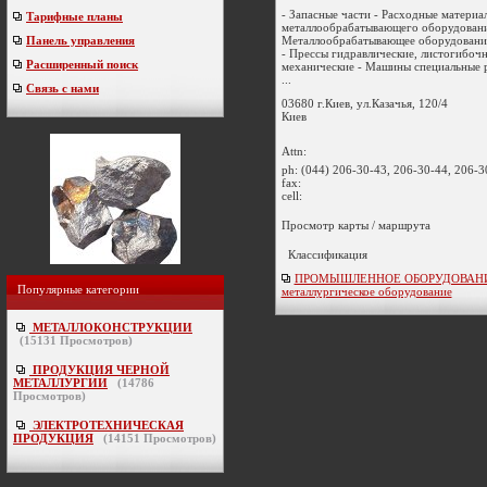
- Запасные части - Расходные материа
Тарифные планы
металлообрабатывающего оборудовани
Металлообрабатывающее оборудовани
Панель управления
- Прессы гидравлические, листогибочн
Расширенный поиск
механические - Машины специальные 
...
Связь с нами
03680 г.Киев, ул.Казачья, 120/4
Киев
Attn:
ph:
(044) 206-30-43, 206-30-44, 206-3
fax:
cell:
Просмотр карты / маршрута
Классификация
ПРОМЫШЛЕННОЕ ОБОРУДОВАНИ
Популярные категории
металлургическое оборудование
МЕТАЛЛОКОНСТРУКЦИИ
(
15131
Просмотров)
ПРОДУКЦИЯ ЧЕРНОЙ
МЕТАЛЛУРГИИ
(
14786
Просмотров)
ЭЛЕКТРОТЕХНИЧЕСКАЯ
ПРОДУКЦИЯ
(
14151
Просмотров)