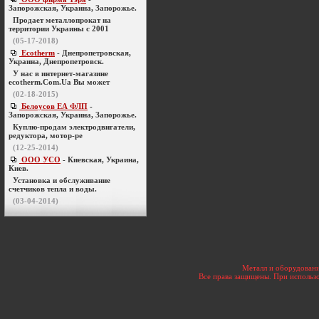
Запорожская, Украина, Запорожье.
Продает металлопрокат на
территории Украины с 2001
(05-17-2018)
Ecotherm
- Днепропетровская,
Украина, Днепропетровск.
У нас в интернет-магазине
ecotherm.Com.Ua Вы может
(02-18-2015)
Белоусов ЕА ФЛП
-
Запорожская, Украина, Запорожье.
Куплю-продам электродвигатели,
редуктора, мотор-ре
(12-25-2014)
ООО УСО
- Киевская, Украина,
Киев.
Установка и обслуживание
счетчиков тепла и воды.
(03-04-2014)
Металл и оборудовани
Все права защищены. При использо