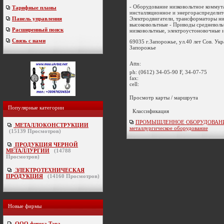
- Оборудование низковольтное коммут
Тарифные планы
инсталляционное и энергораспределит
Электродвигатели, трансформаторы ни
Панель управления
высоковольтные - Приводы средневоль
Расширенный поиск
низковольтные, электроустоновочные из
Связь с нами
69035 г.Запорожье, ул.40 лет Сов. Укр
Запорожье
Attn:
ph:
(0612) 34-05-90 F, 34-07-75
fax:
cell:
Просмотр карты / маршрута
Популярные категории
Классификация
ПРОМЫШЛЕННОЕ ОБОРУДОВАНИ
МЕТАЛЛОКОНСТРУКЦИИ
металлургическое оборудование
(
15139
Просмотров)
ПРОДУКЦИЯ ЧЕРНОЙ
МЕТАЛЛУРГИИ
(
14788
Просмотров)
ЭЛЕКТРОТЕХНИЧЕСКАЯ
ПРОДУКЦИЯ
(
14160
Просмотров)
Новые фирмы
ООО фирма Тэра
-