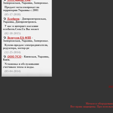
Запорожская, Украина, Запорожье.
Продает металлопрокат на
территории Украины с 2001
(05-17-2018)
Ecotherm
- Днепропетровская,
Украина, Днепропетровск.
У нас в интернет-магазине
ecotherm.Com.Ua Вы может
(02-18-2015)
Белоусов ЕА ФЛП
-
Запорожская, Украина, Запорожье.
Куплю-продам электродвигатели,
редуктора, мотор-ре
(12-25-2014)
ООО УСО
- Киевская, Украина,
Киев.
Установка и обслуживание
счетчиков тепла и воды.
(03-04-2014)
про
Металл и оборудовани
Все права защищены. При использо