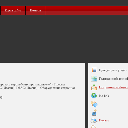
Карта сайта
Помощь
Продукция и услуги 
Галерея изображени
 проката европейских производителей - Прессы
Отправить сообщен
(Италия), IMAC (Италия) - Оборудование сварочное
No link
38
Печать