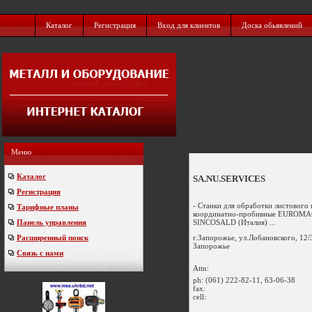
Каталог
Регистрация
Вход для клиентов
Доска обьявлений
Меню
Каталог
SA.NU.SERVICES
Регистрация
- Станки для обработки листового
Тарифные планы
координатно-пробивные EUROMAC 
SINCOSALD (Италия) ...
Панель управления
г.Запорожье, ул.Лобановского, 12/
Расширенный поиск
Запорожье
Связь с нами
Attn:
ph:
(061) 222-82-11, 63-06-38
fax:
cell: