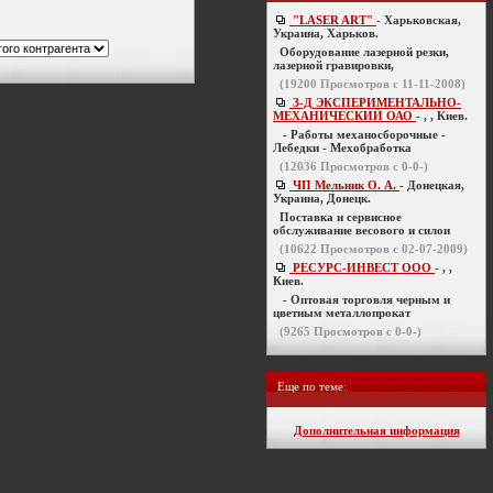
"LASER ART"
- Харьковская,
Украина, Харьков.
Оборудование лазерной резки,
лазерной гравировки,
(
19200
Просмотров с 11-11-2008)
З-Д ЭКСПЕРИМЕНТАЛЬНО-
МЕХАНИЧЕСКИЙ ОАО
- , , Киев.
- Работы механосборочные -
Лебедки - Мехобработка
(
12036
Просмотров с 0-0-)
ЧП Мельник О. А.
- Донецкая,
Украина, Донецк.
Поставка и сервисное
обслуживание весового и силои
(
10622
Просмотров с 02-07-2009)
РЕСУРС-ИНВЕСТ ООО
- , ,
Киев.
- Оптовая торговля черным и
цветным металлопрокат
(
9265
Просмотров с 0-0-)
Еще по теме:
Дополнительная информация