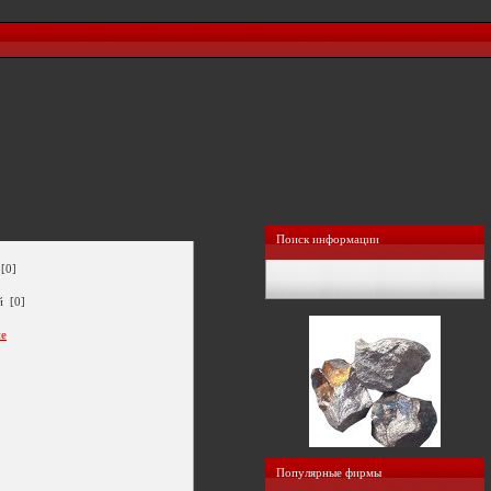
Поиск информации
[0]
й [0]
ие
Популярные фирмы