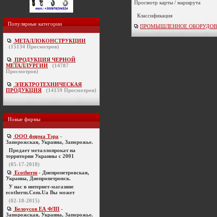
Просмотр карты / маршрута
Классификация
Популярные категории
ПРОМЫШЛЕННОЕ ОБОРУДОВАНИЕ
МЕТАЛЛОКОНСТРУКЦИИ
(
15134
Просмотров)
ПРОДУКЦИЯ ЧЕРНОЙ
МЕТАЛЛУРГИИ
(
14787
Просмотров)
ЭЛЕКТРОТЕХНИЧЕСКАЯ
ПРОДУКЦИЯ
(
14159
Просмотров)
Новые фирмы
ООО фирма Тэра
-
Запорожская, Украина, Запорожье.
Продает металлопрокат на
территории Украины с 2001
(05-17-2018)
Ecotherm
- Днепропетровская,
Украина, Днепропетровск.
У нас в интернет-магазине
ecotherm.Com.Ua Вы может
(02-18-2015)
Белоусов ЕА ФЛП
-
Запорожская, Украина, Запорожье.