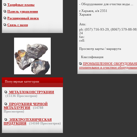
- Оборудование для очистки воды ...
Тарифные планы
г.Харьков, а/я 2351
Панель управления
Харьков
Расширенный поиск
Attn:
Связь с нами
ph:
(057) 716-93-29, (8067) 579-88-98
24
fax:
cell:
Просмотр карты / маршрута
Классификация
ПРОМЫШЛЕННОЕ ОБОРУДОВАНИЕ /
отопительное и очистное оборудовани
Популярные категории
МЕТАЛЛОКОНСТРУКЦИИ
(
15136
Просмотров)
ПРОДУКЦИЯ ЧЕРНОЙ
МЕТАЛЛУРГИИ
(
14788
Просмотров)
ЭЛЕКТРОТЕХНИЧЕСКАЯ
ПРОДУКЦИЯ
(
14160
Просмотров)