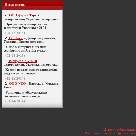
Новые фирмы
ООО фирма Тэра
-
Запорожская, Украина, Запорожье.
Продает металлопрокат на
территории Украины с 2001
(05-17-2018)
Ecotherm
- Днепропетровская,
Украина, Днепропетровск.
У нас в интернет-магазине
ecotherm.Com.Ua Вы может
(02-18-2015)
Белоусов ЕА ФЛП
-
Запорожская, Украина, Запорожье.
Куплю-продам электродвигатели,
редуктора, мотор-ре
(12-25-2014)
ООО УСО
- Киевская, Украина,
Киев.
Установка и обслуживание
счетчиков тепла и воды.
(03-04-2014)
Металл и оборудовани
Все права защищены. При использо