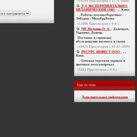
(
19199
Просмотров с 11-11-2008)
З-Д ЭКСПЕРИМЕНТАЛЬНО-
МЕХАНИЧЕСКИЙ ОАО
- , , Киев.
- Работы механосборочные -
Лебедки - Мехобработка
(
12000
Просмотров с 0-0-)
ЧП Мельник О. А.
- Донецкая,
Украина, Донецк.
Поставка и сервисное
обслуживание весового и силои
(
10621
Просмотров с 02-07-2009)
РЕСУРС-ИНВЕСТ ООО
- , ,
Киев.
- Оптовая торговля черным и
цветным металлопрокат
(
9265
Просмотров с 0-0-)
Еще по теме:
Дополнительная информация