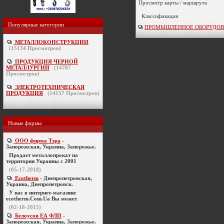
Просмотр карты / маршрута
Классификация
Популярные категории
ПРОМЫШЛЕННОЕ ОБОРУДОВАНИЕ 
МЕТАЛЛОКОНСТРУКЦИИ
(
15134
Просмотров)
ПРОДУКЦИЯ ЧЕРНОЙ
МЕТАЛЛУРГИИ
(
14787
Просмотров)
ЭЛЕКТРОТЕХНИЧЕСКАЯ
ПРОДУКЦИЯ
(
14157
Просмотров)
Новые фирмы
ООО фирма Тэра
-
Запорожская, Украина, Запорожье.
Продает металлопрокат на
территории Украины с 2001
(05-17-2018)
Ecotherm
- Днепропетровская,
Украина, Днепропетровск.
У нас в интернет-магазине
ecotherm.Com.Ua Вы может
(02-18-2015)
Белоусов ЕА ФЛП
-
Запорожская, Украина, Запорожье.