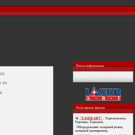
Поиск информации
[0]
й [0]
ие
Популярные фирмы
"LASER ART"
- Харьковская,
Украина, Харьков.
Оборудование лазерной резки,
лазерной гравировки,