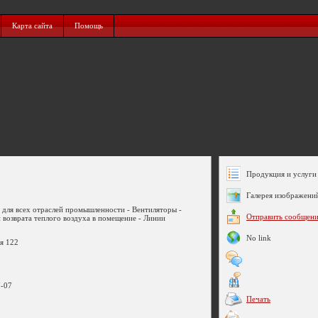
Карта сайта
Помощь
Продукция и услуги 
Галерея изображени
для всех отраслей промышленности - Вентиляторы -
Отправить сообщен
 возврата теплого воздуха в помещение - Линии
No link
/я 122
7-07
Печать