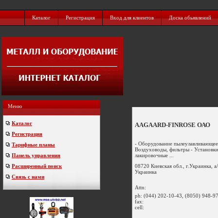
Каталог
Регистрация
Вход для клиентов
Доска обьявлений
Меню
Каталог
AAGAARD-FINROSE ОАО
Регистрация
- Оборудование пылеулавливающее 
Тарифные планы
Воздуховоды, фильтры - Установки
лакировочные ...
Панель управления
08720 Киевская обл., г.Украинка, а
Расширенный поиск
Украинка
Связь с нами
Attn:
ph:
(044) 202-10-43, (8050) 948-9
fax:
cell: